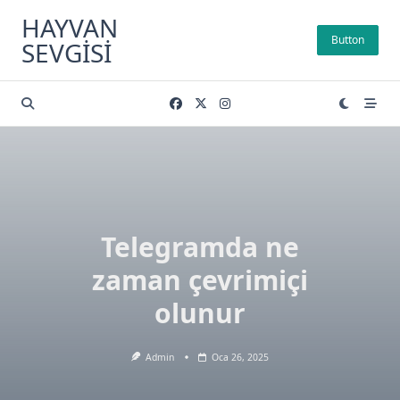
Skip
HAYVAN
to
Button
SEVGISI
content
Telegramda ne
zaman çevrimiçi
olunur
Admin
Oca 26, 2025