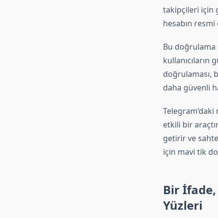
takipçileri için
hesabın resmi 
Bu doğrulama sü
kullanıcıların g
doğrulaması, bu
daha güvenli ha
Telegram’daki 
etkili bir araçt
getirir ve saht
için mavi tik d
Bir İfade
Yüzleri