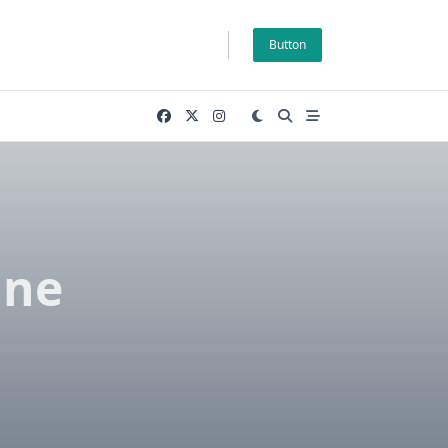
Button
 ne