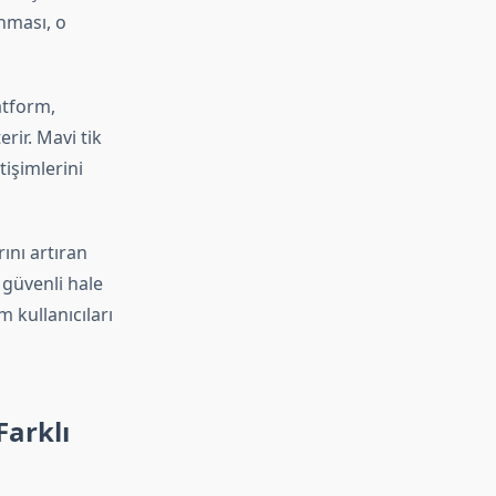
anması, o
atform,
erir. Mavi tik
tişimlerini
ını artıran
a güvenli hale
 kullanıcıları
Farklı