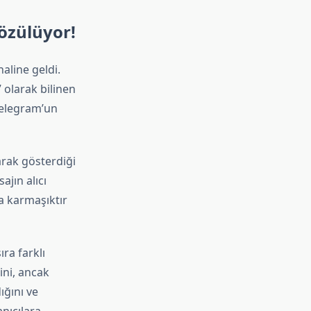
Çözülüyor!
aline geldi.
 olarak bilinen
 Telegram’un
rak gösterdiği
ajın alıcı
ha karmaşıktır
ıra farklı
ini, ancak
ığını ve