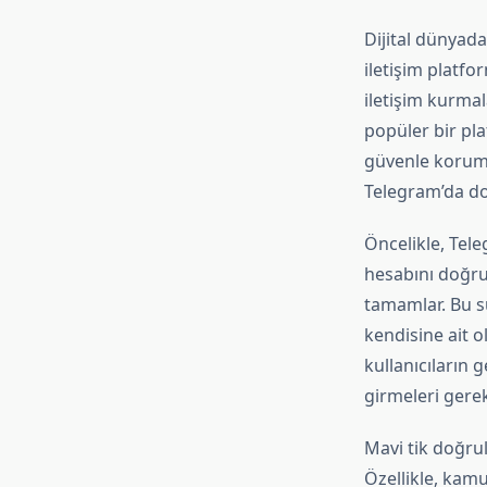
Dijital dünyada
iletişim platfo
iletişim kurmal
popüler bir pla
güvenle korumal
Telegram’da do
Öncelikle, Tele
hesabını doğrul
tamamlar. Bu sü
kendisine ait o
kullanıcıların 
girmeleri gereke
Mavi tik doğrul
Özellikle, kamu