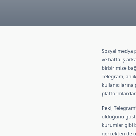
Sosyal medya pl
ve hatta iş ark
birbirimize bağ
Telegram, anlık
kullanıcılarına
platformlardan f
Peki, Telegram
olduğunu göster
kurumlar gibi b
gerçekten de o 