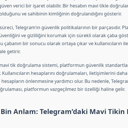
 güven verici bir işaret olabilir. Bir hesabın mavi tikle doğrul
olduğunu ve sahibinin kimliğinin doğrulandığını gösterir.
reci, Telegram’ın güvenlik politikalarının bir parçasıdır. Pl
üvenliğini ve gizliliğini korumak için sürekli olarak çaba göst
 çabanın bir sonucu olarak ortaya çıkar ve kullanıcıların ile
le getirir.
mavi tik doğrulama sistemi, platformun güvenlik standartlar
ır. Kullanıcıların hesaplarını doğrulamaları, iletişimlerini dah
e hesapların önlenmesine yardımcı olur. Bu nedenle, Telegram
oğrulaması, platformun vazgeçilmez bir özelliği haline gelir.
, Bin Anlam: Telegram’daki Mavi Tikin 