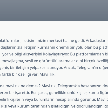
atformları, iletişimimizin merkezi haline geldi. Arkadaşlarım
adaşlarımızla iletişim kurmanın önemli bir yolu olan bu platf
lıyor ve bilgi alışverişini kolaylaştırıyor. Bu platformlardan b
 mesajlaşma, sesli ve görüntülü aramalar gibi birçok özelliğ
 geniş bir iletişim yelpazesi sunuyor. Ancak, Telegram’ın diğe
arklı bir özelliği var: Mavi Tik.
’da mavi tik ne demek? Mavi tik, Telegram’da hesabınızın d
en bir işarettir. Bu işaret, genellikle ünlü kişiler, kamu figü
elirli kişilerin veya kurumların hesaplarında görünür. Mavi t
kişi veya kurum tarafından işletildiğini ve doğrulandığını gö