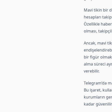
Mavi tikin bir d
hesapları takip 
Özellikle habe
olması, takipçi
Ancak, mavi ti
endişelendirebil
bir figür olmak
alma süreci ayn
verebilir.
Telegram’da mav
Bu işaret, kulla
kurumların ger
kadar güvenili