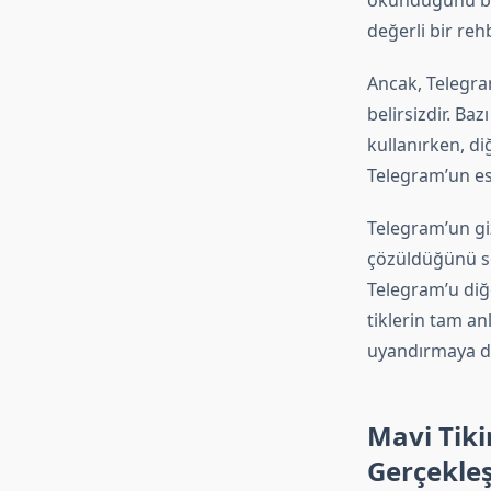
okunduğunu beli
değerli bir reh
Ancak, Telegram
belirsizdir. Ba
kullanırken, di
Telegram’un esn
Telegram’un giz
çözüldüğünü söy
Telegram’u diğe
tiklerin tam an
uyandırmaya de
Mavi Tiki
Gerçekleş