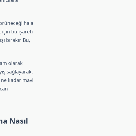
anıcılara
görüneceği hala
için bu işareti
ı bırakır. Bu,
 tam olarak
yış sağlayarak,
r ne kadar mavi
ecan
ma Nasıl