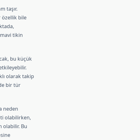
m taşır.
özellik bile
oktada,
 mavi tikin
ncak, bu küçük
kileyebilir.
klı olarak takip
de bir tür
ra neden
ti olabilirken,
 olabilir. Bu
esine