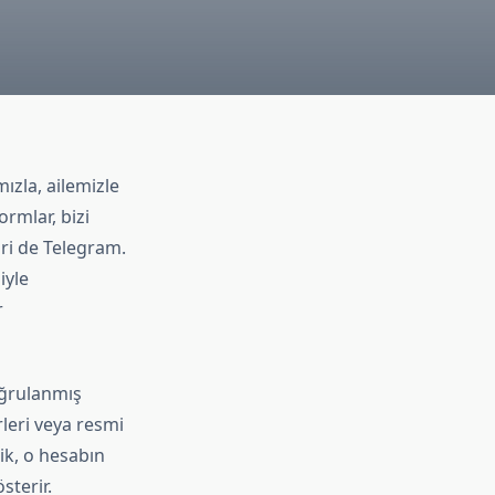
ızla, ailemizle
ormlar, bizi
iri de Telegram.
iyle
r
oğrulanmış
rleri veya resmi
ik, o hesabın
sterir.