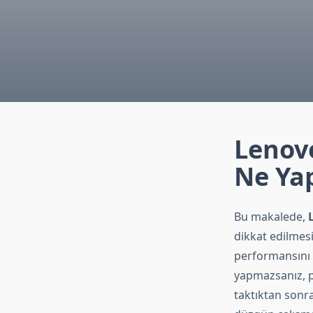
Lenovo
Ne Yap
Bu makalede,
dikkat edilmesi
performansını a
yapmazsanız, p
taktıktan sonra