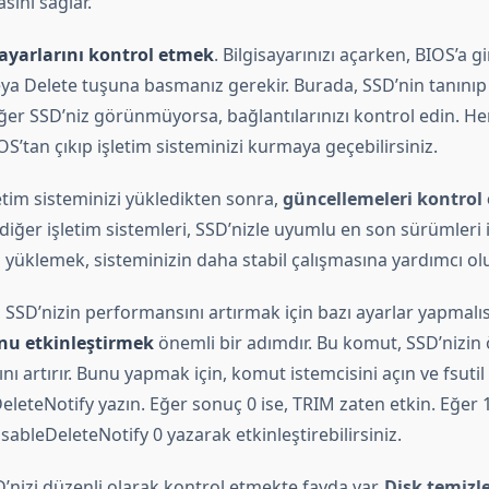
sını sağlar.
ayarlarını kontrol etmek
. Bilgisayarınızı açarken, BIOS’a g
veya Delete tuşuna basmanız gerekir. Burada, SSD’nin tanını
ğer SSD’niz görünmüyorsa, bağlantılarınızı kontrol edin. He
S’tan çıkıp işletim sisteminizi kurmaya geçebilirsiniz.
letim sisteminizi yükledikten sonra,
güncellemeleri kontrol
ğer işletim sistemleri, SSD’nizle uyumlu en son sürümleri iç
yüklemek, sisteminizin daha stabil çalışmasına yardımcı olu
SSD’nizin performansını artırmak için bazı ayarlar yapmalıs
u etkinleştirmek
önemli bir adımdır. Bu komut, SSD’nizin
ı artırır. Bunu yapmak için, komut istemcisini açın ve fsuti
leteNotify yazın. Eğer sonuç 0 ise, TRIM zaten etkin. Eğer 1 
sableDeleteNotify 0 yazarak etkinleştirebilirsiniz.
’nizi düzenli olarak kontrol etmekte fayda var.
Disk temiz