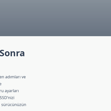
 Sonra
en adımları ve
e
ru ayarları
SSD’nizi
eni sürücünüzün