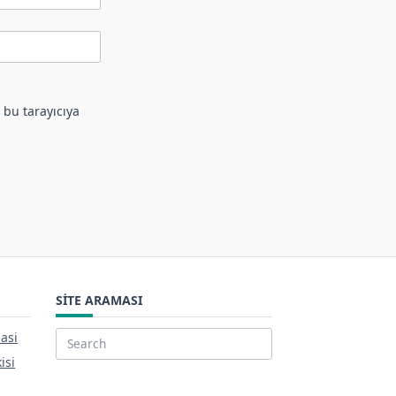
 bu tarayıcıya
SITE ARAMASI
asi
Search
isi
for: