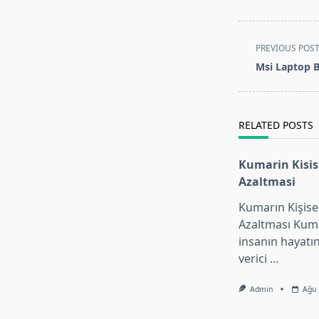
<span
PREVIOUS POS
class="nav-
Msi Laptop B
subtitle
screen-
reader-
RELATED POSTS
text">Page</s
Kumarin Kisis
Azaltmasi
Kumarın Kişise
Azaltması Kuma
insanın hayatı
verici
...
Admin
Ağu 