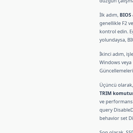
düzgün çalışma
İlk adım,
BIOS 
genellikle F2 
kontrol edin. E
yolundaysa, BIO
İkinci adım, iş
Windows veya di
Güncellemeleri 
Üçüncü olarak, 
TRIM komutun
ve performansın
query DisableDe
behavior set Di
Son olarak, SSD