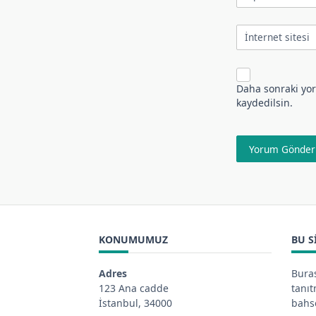
İnternet sitesi
Daha sonraki yor
kaydedilsin.
KONUMUMUZ
BU S
Adres
Buras
123 Ana cadde
tanı
İstanbul, 34000
bahse