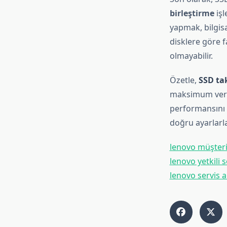
birleştirme
işl
yapmak, bilgisa
disklere göre f
olmayabilir.
Özetle,
SSD t
maksimum verim
performansını a
doğru ayarlarla
lenovo müşteri
lenovo yetkili 
lenovo servis 