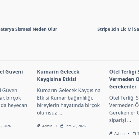
T
atarya Sismesi Neden Olur
Stripe İcin Llc Mi Sa
pan>
el Guveni
Kumarin Gelecek
Otel Terligi 
Kaygisina Etkisi
Vermeden O
Gerekenler
l Güveni
Kumarın Gelecek Kaygısına
r, birçok
Etkisi Kumar bağımlılığı,
Otel Terliği S
nda heyecan
bireylerin hayatında birçok
Vermeden Ön
olumsuz
...
Gerekenler Ot
siparişi
...
5, 2026
Admin
Tem 28, 2026
Admin