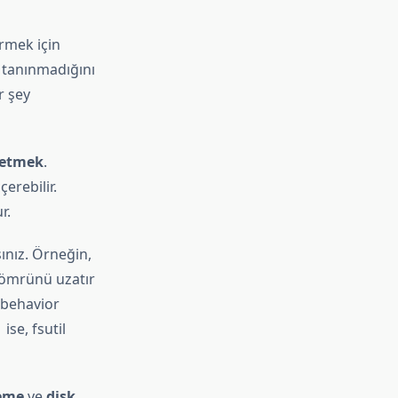
irmek için
p tanınmadığını
r şey
 etmek
.
erebilir.
r.
ınız. Örneğin,
 ömrünü uzatır
l behavior
ise, fsutil
leme
ve
disk