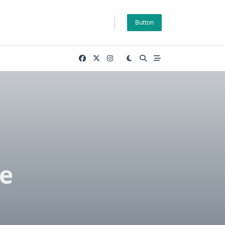
Button
Ne