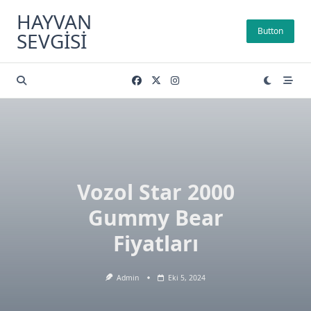
Skip
HAYVAN
to
Button
SEVGISI
content
Vozol Star 2000
Gummy Bear
Fiyatları
Admin
Eki 5, 2024