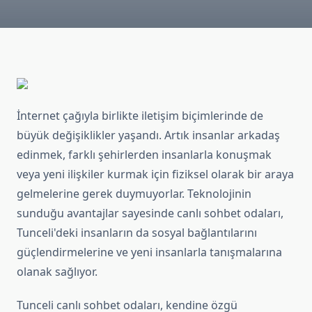
İnternet çağıyla birlikte iletişim biçimlerinde de
büyük değişiklikler yaşandı. Artık insanlar arkadaş
edinmek, farklı şehirlerden insanlarla konuşmak
veya yeni ilişkiler kurmak için fiziksel olarak bir araya
gelmelerine gerek duymuyorlar. Teknolojinin
sunduğu avantajlar sayesinde canlı sohbet odaları,
Tunceli'deki insanların da sosyal bağlantılarını
güçlendirmelerine ve yeni insanlarla tanışmalarına
olanak sağlıyor.
Tunceli canlı sohbet odaları, kendine özgü