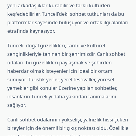
yeni arkadaşlıklar kurabilir ve farklı kültürleri
keşfedebilirler. Tunceli'deki sohbet tutkunları da bu
platformlar sayesinde buluşuyor ve ortak ilgi alanları
etrafında kaynaşıyor.
Tunceli, doğal güzellikleri, tarihi ve kültürel
zenginlikleriyle tanınan bir şehrimizdir. Canlı sohbet
odaları, bu güzellikleri paylaşmak ve şehirden
haberdar olmak isteyenler için ideal bir ortam
sunuyor. Turistik yerler, yerel festivaller, yöresel
yemekler gibi konular üzerine yapılan sohbetler,
insanların Tunceli'yi daha yakından tanımalarını
sağlıyor.
Canlı sohbet odalarının yükselişi, yalnızlık hissi çeken
bireyler için de önemli bir çıkış noktası oldu. Özellikle