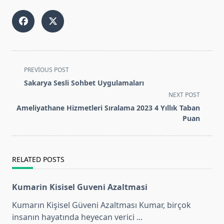
<span
PREVIOUS POST
class="nav-
Sakarya Sesli Sohbet Uygulamaları
subtitle
NEXT POST
screen-
Ameliyathane Hizmetleri Sıralama 2023 4 Yıllık Taban
reader-
Puan
text">Page</span>
RELATED POSTS
Kumarin Kisisel Guveni Azaltmasi
Kumarın Kişisel Güveni Azaltması Kumar, birçok
insanın hayatında heyecan verici
...