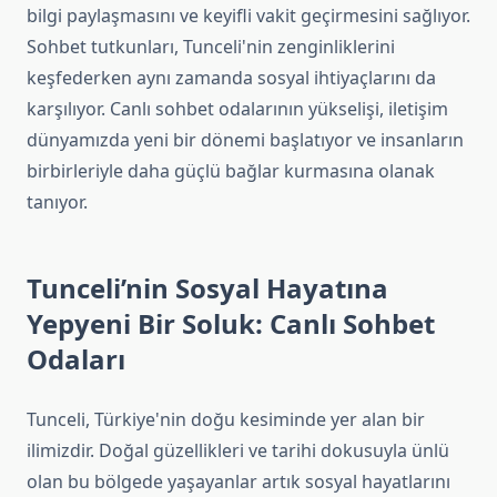
bilgi paylaşmasını ve keyifli vakit geçirmesini sağlıyor.
Sohbet tutkunları, Tunceli'nin zenginliklerini
keşfederken aynı zamanda sosyal ihtiyaçlarını da
karşılıyor. Canlı sohbet odalarının yükselişi, iletişim
dünyamızda yeni bir dönemi başlatıyor ve insanların
birbirleriyle daha güçlü bağlar kurmasına olanak
tanıyor.
Tunceli’nin Sosyal Hayatına
Yepyeni Bir Soluk: Canlı Sohbet
Odaları
Tunceli, Türkiye'nin doğu kesiminde yer alan bir
ilimizdir. Doğal güzellikleri ve tarihi dokusuyla ünlü
olan bu bölgede yaşayanlar artık sosyal hayatlarını