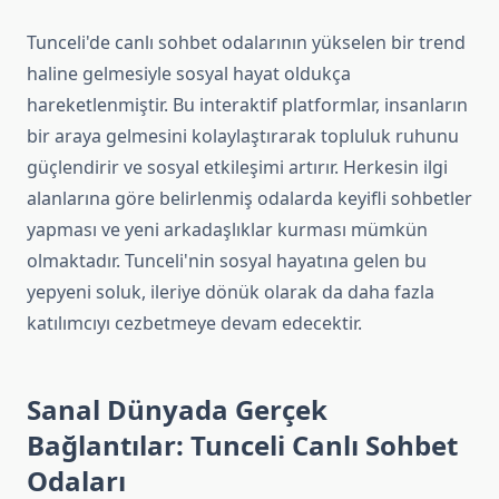
Tunceli'de canlı sohbet odalarının yükselen bir trend
haline gelmesiyle sosyal hayat oldukça
hareketlenmiştir. Bu interaktif platformlar, insanların
bir araya gelmesini kolaylaştırarak topluluk ruhunu
güçlendirir ve sosyal etkileşimi artırır. Herkesin ilgi
alanlarına göre belirlenmiş odalarda keyifli sohbetler
yapması ve yeni arkadaşlıklar kurması mümkün
olmaktadır. Tunceli'nin sosyal hayatına gelen bu
yepyeni soluk, ileriye dönük olarak da daha fazla
katılımcıyı cezbetmeye devam edecektir.
Sanal Dünyada Gerçek
Bağlantılar: Tunceli Canlı Sohbet
Odaları