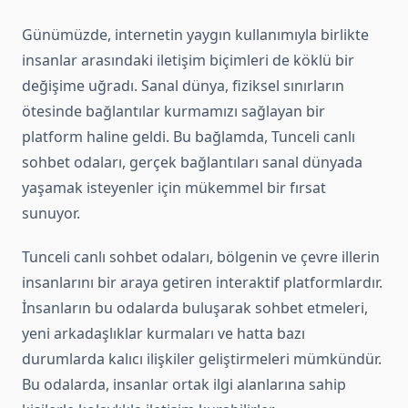
Günümüzde, internetin yaygın kullanımıyla birlikte
insanlar arasındaki iletişim biçimleri de köklü bir
değişime uğradı. Sanal dünya, fiziksel sınırların
ötesinde bağlantılar kurmamızı sağlayan bir
platform haline geldi. Bu bağlamda, Tunceli canlı
sohbet odaları, gerçek bağlantıları sanal dünyada
yaşamak isteyenler için mükemmel bir fırsat
sunuyor.
Tunceli canlı sohbet odaları, bölgenin ve çevre illerin
insanlarını bir araya getiren interaktif platformlardır.
İnsanların bu odalarda buluşarak sohbet etmeleri,
yeni arkadaşlıklar kurmaları ve hatta bazı
durumlarda kalıcı ilişkiler geliştirmeleri mümkündür.
Bu odalarda, insanlar ortak ilgi alanlarına sahip