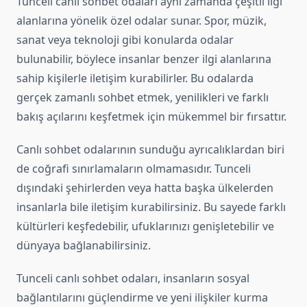
Tunceli canlı sohbet odaları aynı zamanda çeşitli ilgi
alanlarına yönelik özel odalar sunar. Spor, müzik,
sanat veya teknoloji gibi konularda odalar
bulunabilir, böylece insanlar benzer ilgi alanlarına
sahip kişilerle iletişim kurabilirler. Bu odalarda
gerçek zamanlı sohbet etmek, yenilikleri ve farklı
bakış açılarını keşfetmek için mükemmel bir fırsattır.
Canlı sohbet odalarının sunduğu ayrıcalıklardan biri
de coğrafi sınırlamaların olmamasıdır. Tunceli
dışındaki şehirlerden veya hatta başka ülkelerden
insanlarla bile iletişim kurabilirsiniz. Bu sayede farklı
kültürleri keşfedebilir, ufuklarınızı genişletebilir ve
dünyaya bağlanabilirsiniz.
Tunceli canlı sohbet odaları, insanların sosyal
bağlantılarını güçlendirme ve yeni ilişkiler kurma