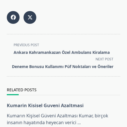
<span
PREVIOUS POST
class="nav-
Ankara Kahramankazan Özel Ambulans Kiralama
subtitle
NEXT POST
screen-
Deneme Bonusu Kullanımı Püf Noktaları ve Öneriler
reader-
text">Page</span>
RELATED POSTS
Kumarin Kisisel Guveni Azaltmasi
Kumarın Kişisel Güveni Azaltması Kumar, birçok
insanın hayatında heyecan verici
...