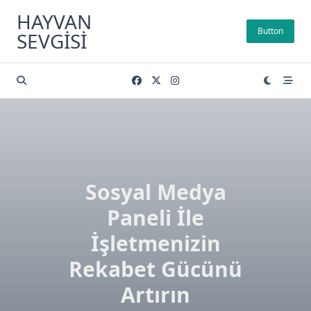
Skip
HAYVAN
to
Button
SEVGISI
content
Sosyal Medya
Paneli İle
İşletmenizin
Rekabet Gücünü
Artırın