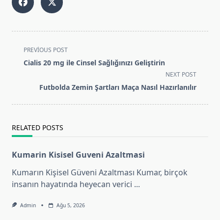
<span
PREVIOUS POST
class="nav-
Cialis 20 mg ile Cinsel Sağlığınızı Geliştirin
subtitle
NEXT POST
screen-
Futbolda Zemin Şartları Maça Nasıl Hazırlanılır
reader-
text">Page</span>
RELATED POSTS
Kumarin Kisisel Guveni Azaltmasi
Kumarın Kişisel Güveni Azaltması Kumar, birçok
insanın hayatında heyecan verici
...
Admin
Ağu 5, 2026