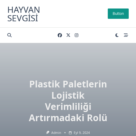
Skip
HAYVAN
to
Button
SEVGISI
content
Plastik Paletlerin
Lojistik
Verimliliği
Artırmadaki Rolü
Admin
Eyl 9, 2024