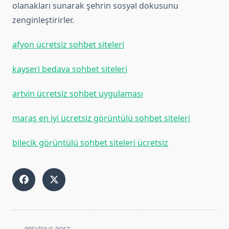
olanakları sunarak şehrin sosyal dokusunu
zenginleştirirler.
afyon ücretsiz sohbet siteleri
kayseri bedava sohbet siteleri
artvin ücretsiz sohbet uygulaması
maraş en iyi ücretsiz görüntülü sohbet siteleri
bilecik görüntülü sohbet siteleri ücretsiz
<span