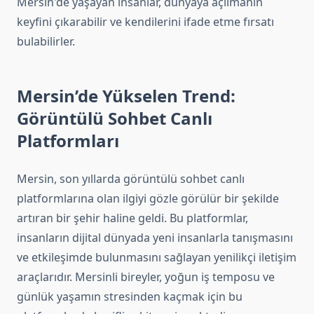
Mersin'de yaşayan insanlar, dünyaya açılmanın
keyfini çıkarabilir ve kendilerini ifade etme fırsatı
bulabilirler.
Mersin’de Yükselen Trend:
Görüntülü Sohbet Canlı
Platformları
Mersin, son yıllarda görüntülü sohbet canlı
platformlarına olan ilgiyi gözle görülür bir şekilde
artıran bir şehir haline geldi. Bu platformlar,
insanların dijital dünyada yeni insanlarla tanışmasını
ve etkileşimde bulunmasını sağlayan yenilikçi iletişim
araçlarıdır. Mersinli bireyler, yoğun iş temposu ve
günlük yaşamın stresinden kaçmak için bu