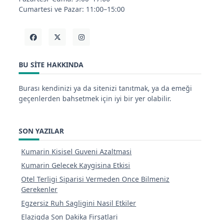
Cumartesi ve Pazar: 11:00–15:00
BU SITE HAKKINDA
Burası kendinizi ya da sitenizi tanıtmak, ya da emeği
geçenlerden bahsetmek için iyi bir yer olabilir.
SON YAZILAR
Kumarin Kisisel Guveni Azaltmasi
Kumarin Gelecek Kaygisina Etkisi
Otel Terligi Siparisi Vermeden Once Bilmeniz
Gerekenler
Egzersiz Ruh Sagligini Nasil Etkiler
Elazigda Son Dakika Firsatlari