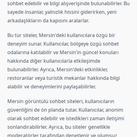
sohbet edebilir ve bilgi alışverişinde bulunabilirler. Bu
sayede insanlar, yalnızlık hissini giderirken, yeni
arkadaşlıkların da kapısını aralarlar.
Bu tür siteler, Mersin'deki kullanıcılara özgü bir
deneyim sunar. Kullanıcılar, bölgeye özgü sohbet
odalarına katılabilir ve Mersin'in güncel konuları
hakkında diğer kullanıcılarla etkileşimde
bulunabilirler. Ayrıca, Mersin'deki etkinlikler,
restoranlar veya turistik mekanlar hakkında bilgi
alabilir ve deneyimlerini paylaşabilirler.
Mersin görüntülü sohbet siteleri, kullanıcıların
güvenliğini de ön planda tutar. Kullanıcılar, anonim
olarak sohbet edebilir ve istedikleri zaman iletişimi
sonlandırabilirler. Ayrıca, bu siteler genellikle
moderatörler tarafından denetlenir ve olumsuz