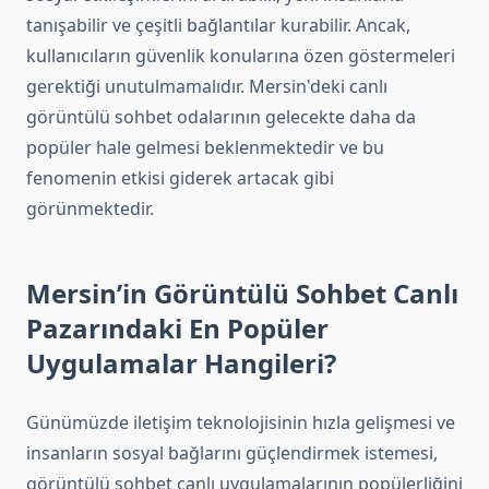
tanışabilir ve çeşitli bağlantılar kurabilir. Ancak,
kullanıcıların güvenlik konularına özen göstermeleri
gerektiği unutulmamalıdır. Mersin'deki canlı
görüntülü sohbet odalarının gelecekte daha da
popüler hale gelmesi beklenmektedir ve bu
fenomenin etkisi giderek artacak gibi
görünmektedir.
Mersin’in Görüntülü Sohbet Canlı
Pazarındaki En Popüler
Uygulamalar Hangileri?
Günümüzde iletişim teknolojisinin hızla gelişmesi ve
insanların sosyal bağlarını güçlendirmek istemesi,
görüntülü sohbet canlı uygulamalarının popülerliğini