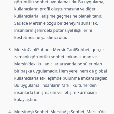
görüntülü sohbet uygulamasıdır. Bu uygulama,
kullanıcıların profil oluşturmasına ve diğer
kullanıcılarla iletişime geçmesine olanak tanır.
Sadece Mersin'e özgü bir deneyim sunarak,
insanların şehirdeki potansiyel ilişkilerini
keşfetmesine yardımcı olur.
MersinCanliSohbet: MersinCanliSohbet, gerçek
zamanlı görüntülü sohbet imkanı sunan ve
Mersin'deki kullanıcılar arasında popüler olan
bir başka uygulamadır. Hem yerel hem de global
kullanıcılarla etkileşimde bulunma imkanı sağlar.
Bu uygulama, insanların farklı kültürlerden
insanlarla tanışmasını ve iletişim kurmasını
kolaylaştırır.
MersinAşkSohbet: MersinAşkSohbet, Mersin'de