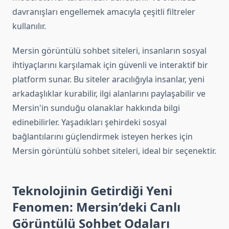
davranışları engellemek amacıyla çeşitli filtreler
kullanılır.
Mersin görüntülü sohbet siteleri, insanların sosyal
ihtiyaçlarını karşılamak için güvenli ve interaktif bir
platform sunar. Bu siteler aracılığıyla insanlar, yeni
arkadaşlıklar kurabilir, ilgi alanlarını paylaşabilir ve
Mersin'in sunduğu olanaklar hakkında bilgi
edinebilirler. Yaşadıkları şehirdeki sosyal
bağlantılarını güçlendirmek isteyen herkes için
Mersin görüntülü sohbet siteleri, ideal bir seçenektir.
Teknolojinin Getirdiği Yeni
Fenomen: Mersin’deki Canlı
Görüntülü Sohbet Odaları