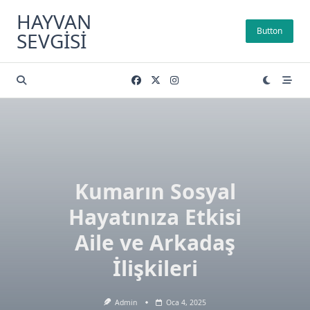
Skip
HAYVAN
to
Button
SEVGISI
content
Kumarın Sosyal
Hayatınıza Etkisi
Aile ve Arkadaş
İlişkileri
Admin
Oca 4, 2025