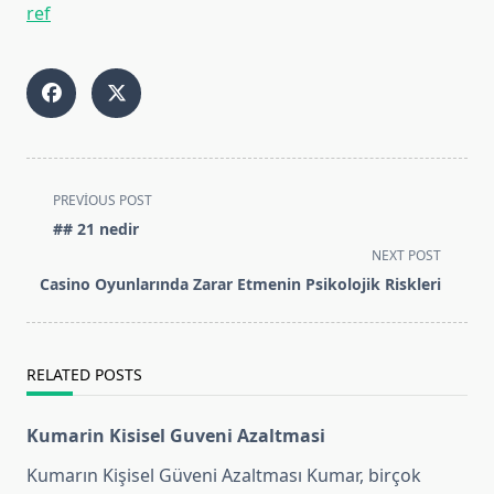
ref
<span
PREVIOUS POST
class="nav-
## 21 nedir
subtitle
NEXT POST
screen-
Casino Oyunlarında Zarar Etmenin Psikolojik Riskleri
reader-
text">Page</span>
RELATED POSTS
Kumarin Kisisel Guveni Azaltmasi
Kumarın Kişisel Güveni Azaltması Kumar, birçok