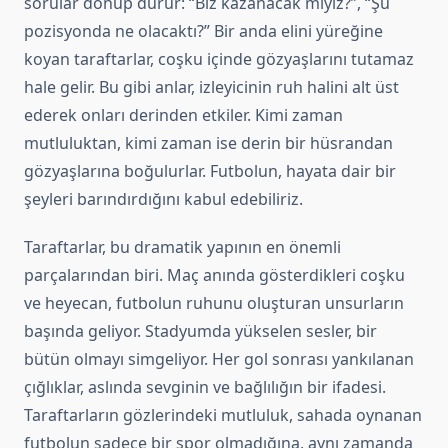
sorular dönüp durur: “Biz kazanacak mıyız?”, “Şu
pozisyonda ne olacaktı?” Bir anda elini yüreğine
koyan taraftarlar, coşku içinde gözyaşlarını tutamaz
hale gelir. Bu gibi anlar, izleyicinin ruh halini alt üst
ederek onları derinden etkiler. Kimi zaman
mutluluktan, kimi zaman ise derin bir hüsrandan
gözyaşlarına boğulurlar. Futbolun, hayata dair bir
şeyleri barındırdığını kabul edebiliriz.
Taraftarlar, bu dramatik yapının en önemli
parçalarından biri. Maç anında gösterdikleri coşku
ve heyecan, futbolun ruhunu oluşturan unsurların
başında geliyor. Stadyumda yükselen sesler, bir
bütün olmayı simgeliyor. Her gol sonrası yankılanan
çığlıklar, aslında sevginin ve bağlılığın bir ifadesi.
Taraftarların gözlerindeki mutluluk, sahada oynanan
futbolun sadece bir spor olmadığına, aynı zamanda