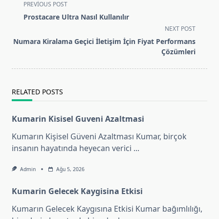
<span
PREVIOUS POST
class="nav-
Prostacare Ultra Nasıl Kullanılır
subtitle
NEXT POST
screen-
Numara Kiralama Geçici İletişim İçin Fiyat Performans
reader-
Çözümleri
text">Page</span>
RELATED POSTS
Kumarin Kisisel Guveni Azaltmasi
Kumarın Kişisel Güveni Azaltması Kumar, birçok
insanın hayatında heyecan verici
...
Admin
Ağu 5, 2026
Kumarin Gelecek Kaygisina Etkisi
Kumarın Gelecek Kaygısına Etkisi Kumar bağımlılığı,