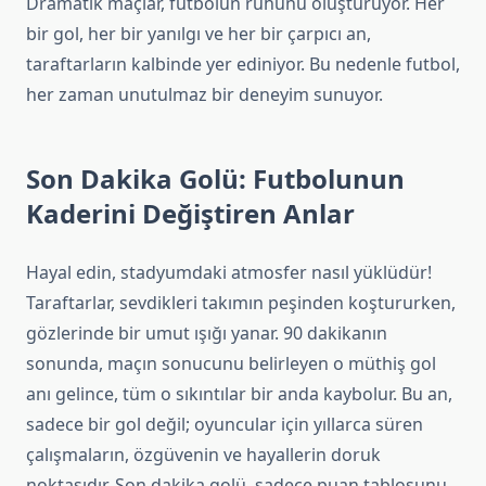
Dramatik maçlar, futbolun ruhunu oluşturuyor. Her
bir gol, her bir yanılgı ve her bir çarpıcı an,
taraftarların kalbinde yer ediniyor. Bu nedenle futbol,
her zaman unutulmaz bir deneyim sunuyor.
Son Dakika Golü: Futbolunun
Kaderini Değiştiren Anlar
Hayal edin, stadyumdaki atmosfer nasıl yüklüdür!
Taraftarlar, sevdikleri takımın peşinden koştururken,
gözlerinde bir umut ışığı yanar. 90 dakikanın
sonunda, maçın sonucunu belirleyen o müthiş gol
anı gelince, tüm o sıkıntılar bir anda kaybolur. Bu an,
sadece bir gol değil; oyuncular için yıllarca süren
çalışmaların, özgüvenin ve hayallerin doruk
noktasıdır. Son dakika golü, sadece puan tablosunu