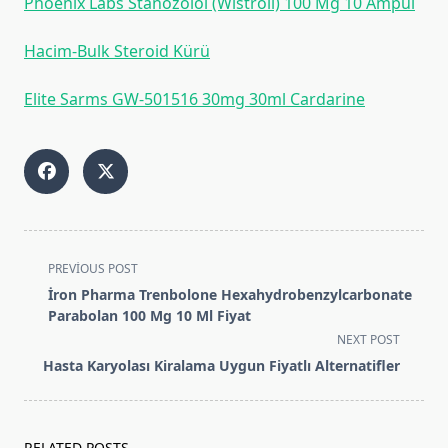
Phoenix Labs Stanozolol (Wi̇stroll) 100 Mg 10 Ampul
Hacim-Bulk Steroid Kürü
Elite Sarms GW-501516 30mg 30ml Cardarine
<span
PREVIOUS POST
class="nav-
İron Pharma Trenbolone Hexahydrobenzylcarbonate
subtitle
Parabolan 100 Mg 10 Ml Fiyat
screen-
NEXT POST
reader-
Hasta Karyolası Kiralama Uygun Fiyatlı Alternatifler
text">Page</span>
RELATED POSTS