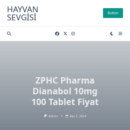
Skip
HAYVAN
to
Button
SEVGISI
content
ZPHC Pharma
Dianabol 10mg
100 Tablet Fiyat
Admin
Kas 2, 2024