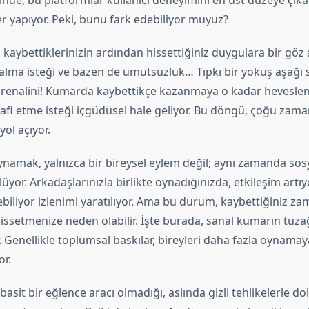
inde, bu platformlar kullanıcı deneyimini en üst düzeye çıka
ler yapıyor. Peki, bunu fark edebiliyor muyuz?
aybettiklerinizin ardından hissettiğiniz duygulara bir göz 
kalma isteği ve bazen de umutsuzluk… Tıpkı bir yokuş aşağı 
adrenalini! Kumarda kaybettikçe kazanmaya o kadar heveslen
elafi etme isteği içgüdüsel hale geliyor. Bu döngü, çoğu zam
ol açıyor.
amak, yalnızca bir bireysel eylem değil; aynı zamanda sosya
üyor. Arkadaşlarınızla birlikte oynadığınızda, etkileşim art
ebiliyor izlenimi yaratılıyor. Ama bu durum, kaybettiğiniz za
issetmenize neden olabilir. İşte burada, sanal kumarın tuza
. Genellikle toplumsal baskılar, bireyleri daha fazla oynamay
or.
asit bir eğlence aracı olmadığı, aslında gizli tehlikelerle d