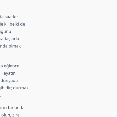
da saatler
 ki, belki de
duğunu
kadaşlarla
kında olmak
şta eğlence
. Hayatın
l dünyada
gibidir; durmak
.
arın farkında
 olun, zira