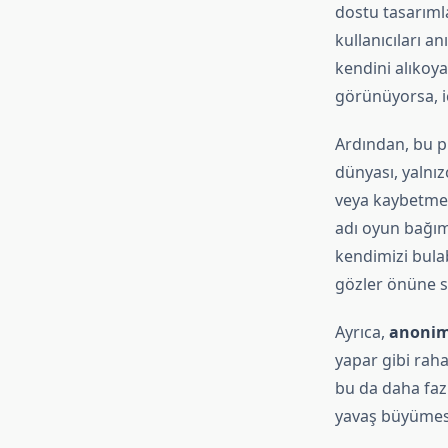
dostu tasarımlar
kullanıcıları a
kendini alıkoya
görünüyorsa, iç
Ardından, bu 
dünyası, yalnız
veya kaybetme k
adı oyun bağıml
kendimizi bula
gözler önüne s
Ayrıca,
anonim
yapar gibi rah
bu da daha fazl
yavaş büyümesi