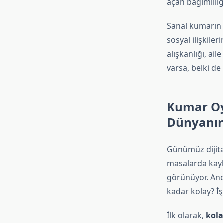
açan bağımlılığı
Sanal kumarın k
sosyal ilişkile
alışkanlığı, ail
varsa, belki d
Kumar Oy
Dünyanın
Günümüz dijita
masalarda kayb
görünüyor. Anca
kadar kolay? İş
İlk olarak,
kola