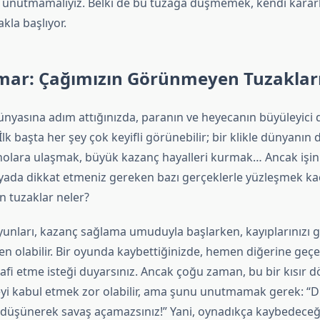
ı unutmamalıyız. Belki de bu tuzağa düşmemek, kendi kararlar
akla başlıyor.
mar: Çağımızın Görünmeyen Tuzaklar
nyasına adım attığınızda, paranın ve heyecanın büyüleyici 
 İlk başta her şey çok keyifli görünebilir; bir klikle dünyanın 
nolara ulaşmak, büyük kazanç hayalleri kurmak… Ancak işin i
nyada dikkat etmeniz gereken bazı gerçeklerle yüzleşmek kaç
 tuzaklar neler?
unları, kazanç sağlama umuduyla başlarken, kayıplarınızı
n olabilir. Bir oyunda kaybettiğinizde, hemen diğerine geç
elafi etme isteği duyarsınız. Ancak çoğu zaman, bu bir kısır 
yi kabul etmek zor olabilir, ama şunu unutmamak gerek: 
düşünerek savaş açamazsınız!” Yani, oynadıkça kaybedeceği