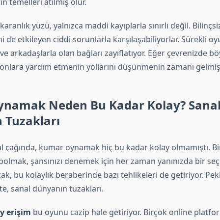
n temelleri atılmış olur.
aranlık yüzü, yalnızca maddi kayıplarla sınırlı değil. Bilinçsi
rini de etkileyen ciddi sorunlarla karşılaşabiliyorlar. Sürekli
e ve arkadaşlarla olan bağları zayıflatıyor. Eğer çevrenizde böy
e onlara yardım etmenin yollarını düşünmenin zamanı gelmişt
namak Neden Bu Kadar Kolay? Sana
 Tuzakları
l çağında, kumar oynamak hiç bu kadar kolay olmamıştı. Bir 
olmak, şansınızı denemek için her zaman yanınızda bir seç
k, bu kolaylık beraberinde bazı tehlikeleri de getiriyor. Pe
te, sanal dünyanın tuzakları.
y erişim
bu oyunu cazip hale getiriyor. Birçok online platfor