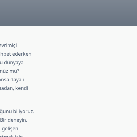
evrimiçi
sohbet ederken
 bu dünyaya
dünüz mü?
ansa dayalı
madan, kendi
uğunu biliyoruz.
Bir deneyin,
a gelişen