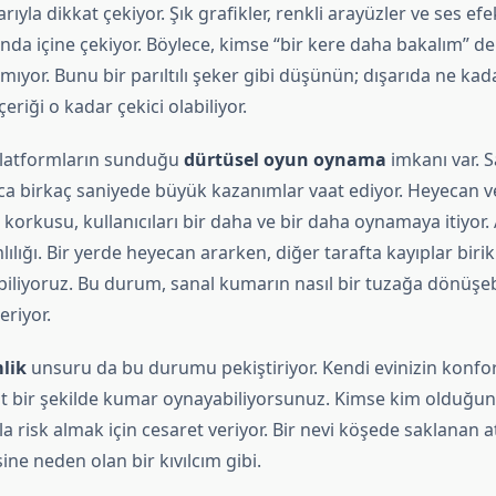
ıyla dikkat çekiyor. Şık grafikler, renkli arayüzler ve ses efek
nında içine çekiyor. Böylece, kimse “bir kere daha bakalım” 
mıyor. Bunu bir parıltılı şeker gibi düşünün; dışarıda ne kad
eriği o kadar çekici olabiliyor.
platformların sunduğu
dürtüsel oyun oynama
imkanı var. 
ca birkaç saniyede büyük kazanımlar vaat ediyor. Heyecan ve
orkusu, kullanıcıları bir daha ve bir daha oynamaya itiyor.
ılığı. Bir yerde heyecan ararken, diğer tarafta kayıplar biri
biliyoruz. Bu durum, sanal kumarın nasıl bir tuzağa dönüşeb
eriyor.
lik
unsuru da bu durumu pekiştiriyor. Kendi evinizin konfor
at bir şekilde kumar oynayabiliyorsunuz. Kimse kim olduğun
a risk almak için cesaret veriyor. Bir nevi köşede saklanan a
ne neden olan bir kıvılcım gibi.