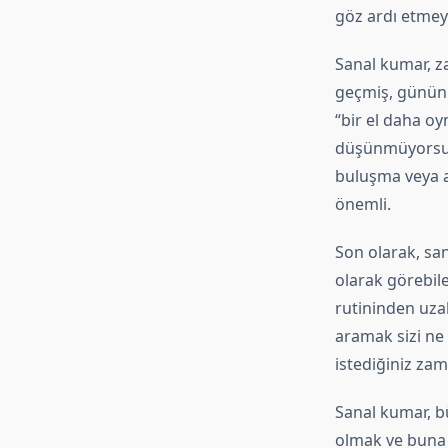
göz ardı etmey
Sanal kumar, za
geçmiş, gününüz
“bir el daha o
düşünmüyorsunu
buluşma veya a
önemli.
Son olarak, san
olarak görebile
rutininden uza
aramak sizi ne 
istediğiniz za
Sanal kumar, bü
olmak ve buna g