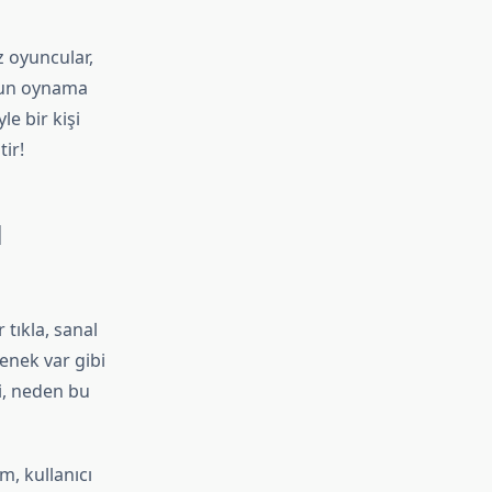
z oyuncular,
 oyun oynama
le bir kişi
ir!
l
tıkla, sanal
enek var gibi
ki, neden bu
m, kullanıcı