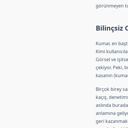
görünmeyen tuz
Bilinçsiz
Kumar, en başta
Kimi kullanıcıla
Görsel ve işits
çekiyor. Peki, 
kasanın (kumar
Birçok birey sa
kaçış, denetims
aslında burada
anlamına geliyor
geri kazanmak 