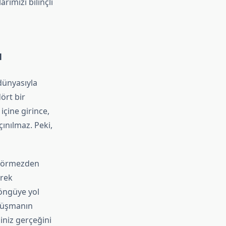
ımızı bilinçli
ı
dünyasıyla
dört bir
çine girince,
ınılmaz. Peki,
 görmezden
erek
döngüye yol
“Düşmanın
niz gerçeğini