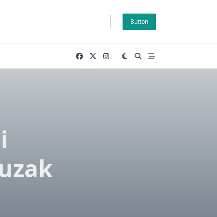
Button
i
Tuzak