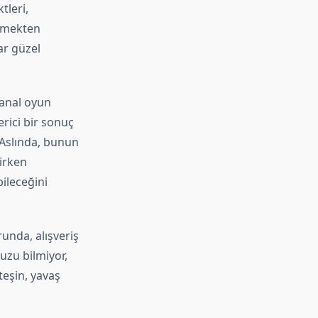
tleri,
demekten
ar güzel
Sanal oyun
rici bir sonuç
 Aslında, bunun
kirken
ileceğini
unda, alışveriş
uzu bilmiyor,
teşin, yavaş