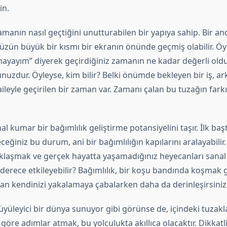
in.
manın nasıl geçtiğini unutturabilen bir yapıya sahip. Bir an
ün büyük bir kısmı bir ekranın önünde geçmiş olabilir. Öyle
ynayayım” diyerek geçirdiğiniz zamanın ne kadar değerli ol
zdur. Öyleyse, kim bilir? Belki önümde bekleyen bir iş, ar
ileyle geçirilen bir zaman var. Zamanı çalan bu tuzağın far
al kumar bir bağımlılık geliştirme potansiyelini taşır. İlk ba
ceğiniz bu durum, ani bir bağımlılığın kapılarını aralayabilir
klaşmak ve gerçek hayatta yaşamadığınız heyecanları sana
derece etkileyebilir? Bağımlılık, bir koşu bandında koşmak 
man kendinizi yakalamaya çabalarken daha da derinleşirsiniz
yüleyici bir dünya sunuyor gibi görünse de, içindeki tuzakl
öre adımlar atmak, bu yolculukta akıllıca olacaktır. Dikkatli