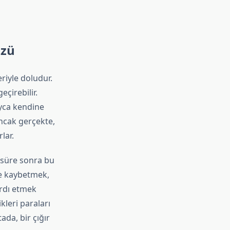
üzü
eriyle doludur.
eçirebilir.
ayca kendine
ancak gerçekte,
lar.
r süre sonra bu
de kaybetmek,
rdı etmek
kleri paraları
da, bir çığır