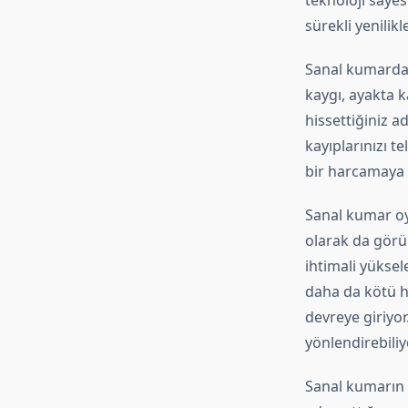
teknoloji sayes
sürekli yenilik
Sanal kumarda k
kaygı, ayakta 
hissettiğiniz 
kayıplarınızı t
bir harcamaya y
Sanal kumar oyn
olarak da görül
ihtimali yüksel
daha da kötü h
devreye giriyor
yönlendirebiliy
Sanal kumarın b