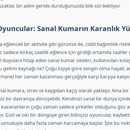
aklar, bir adım geride durduğunuzda bile sizi bekliyor.
 Oyuncular: Sanal Kumarın Karanlık Y
 eğlenceli bir aktivite gibi görünse de, ciddi bağımlılık riskl
r, sadece birkaç saatlik eğlence için girdiği ortamda saatler g
el duyulara hitap eden sanal kumar siteleri, kullanıcıları kol
bu gelirin kaynağı ne? Çoğu kişiye göre zengin olma hayali; 
hane) her zaman kazanması gerçeğiyle karşı karşıya kalıyor
nal kumara, stres ve kaygıdan kaçış olarak yaklaşır. Ama bi
iz bir davranışa dönüşebilir. Kendinizi sanal bir dünya için
 kazananların çoğu zaman sadece şirketler olduğunu göz a
. Gizli ve sıkı bir döngüye giren bilinçsiz oyuncular, kaybetti
umuduyla daha fazla zaman harcamaya başlar. İşte bu nokta