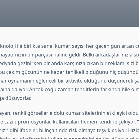
loji ile birlikte sanal kumar, sayısı her geçen gün artan ç
ayatımızın bir parçası haline geldi. Belki arkadaşlarınızla 
edyada gezinirken bir anda karşınıza çıkan bir reklam, sizi
i, bu çekim gücünün ne kadar tehlikeli olduğunu hiç düşün
umar oynamanın eğlenceli bir aktivite olduğunu düşünerek ş
aına dalıyor. Ancak çoğu zaman tehditlerin farkında bile ol
ğa düşüyorlar.
yan, renkli görsellerle dolu kumar sitelerinin etkileyici old
e cazip promosyonlar, kullanıcıları hemen kendine çekiyor. “
ız!” gibi ifadeler, bilinçaltında risk almaya teşvik ediyor. Hızl