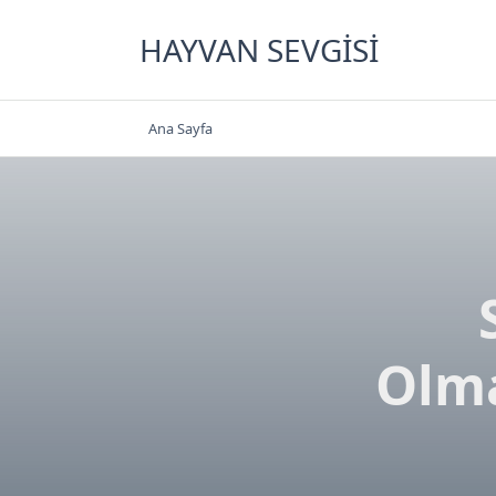
Skip
to
HAYVAN SEVGISI
content
Ana Sayfa
Olma