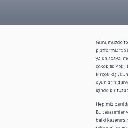
Günümüzde tekno
platformlarda h
ya da sosyal m
çekebilir. Pek
Birçok kişi, k
oyunların düny
içinde bir tuza
Hepimiz parılda
Bu tasarımlar v
belki kazanırsın