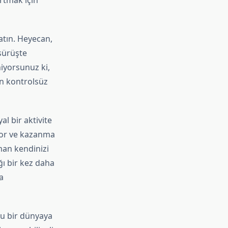
rtmak için
atın. Heyecan,
sürüşte
iyorsunuz ki,
an kontrolsüz
l bir aktivite
ıyor ve kazanma
man kendinizi
ğı bir kez daha
a
olu bir dünyaya