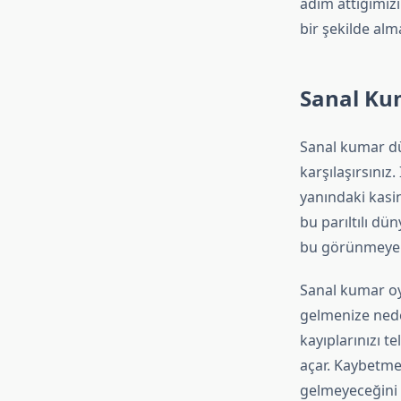
adım attığımız
bir şekilde alm
Sanal Ku
Sanal kumar dü
karşılaşırsınız.
yanındaki kasi
bu parıltılı dü
bu görünmeyen
Sanal kumar oy
gelmenize nede
kayıplarınızı t
açar. Kaybetme
gelmeyeceğini 