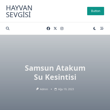
Skip
HAYVAN
to
Button
SEVGISI
content
Samsun Atakum
Su Kesintisi
Admin
Ağu 19, 2023