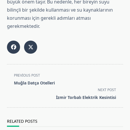
büyük önem taşır. Bu nedenle, her bireyin suyu
bilinçli bir şekilde kullanması ve su kaynaklarının
korunması için gerekli adımları atması
gerekmektedir.
<span
PREVIOUS POST
class="nav-
Muğla Datça Otelleri
subtitle
NEXT POST
screen-
İzmir Torbalı Elektrik Kesintisi
reader-
text">Page</span>
RELATED POSTS