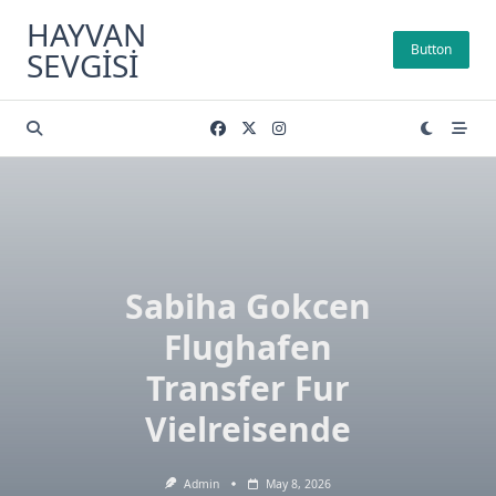
Skip
HAYVAN
to
Button
SEVGISI
content
Sabiha Gokcen
Flughafen
Transfer Fur
Vielreisende
Admin
May 8, 2026