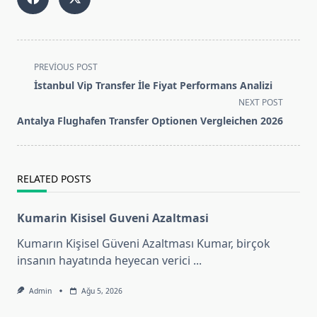
<span
PREVIOUS POST
class="nav-
İstanbul Vip Transfer İle Fiyat Performans Analizi
subtitle
NEXT POST
screen-
Antalya Flughafen Transfer Optionen Vergleichen 2026
reader-
text">Page</span>
RELATED POSTS
Kumarin Kisisel Guveni Azaltmasi
Kumarın Kişisel Güveni Azaltması Kumar, birçok
insanın hayatında heyecan verici
...
Admin
Ağu 5, 2026