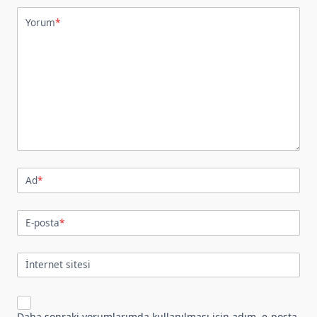
Yorum
*
Ad
*
E-posta
*
İnternet sitesi
Daha sonraki yorumlarımda kullanılması için adım, e-posta