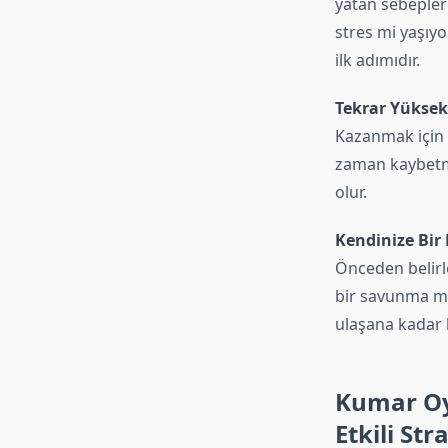
yatan sebepler
stres mi yaşıy
ilk adımıdır.
Tekrar Yüksek
Kazanmak için 
zaman kaybetme
olur.
Kendinize Bir
Önceden belirl
bir savunma mek
ulaşana kadar k
Kumar Oy
Etkili Stra