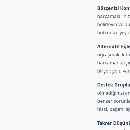
Bütçenizi Kon
harcamalarınızı
belirleyin ve b
bütçenizi iyi y
Alternatif Eğl
uğraşmak, kita
harcamanız içi
birçok yolu var
Destek Grupla
olmadığınızı an
benzer sorunlar
hissi, bağımlıl
Tekrar Düşün