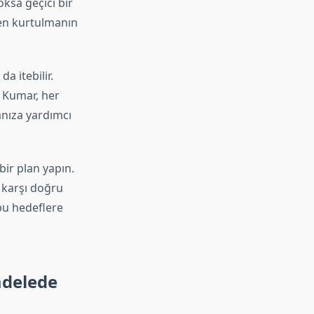
ksa geçici bir
den kurtulmanın
a itebilir.
 Kumar, her
anıza yardımcı
bir plan yapın.
 karşı doğru
bu hedeflere
adelede