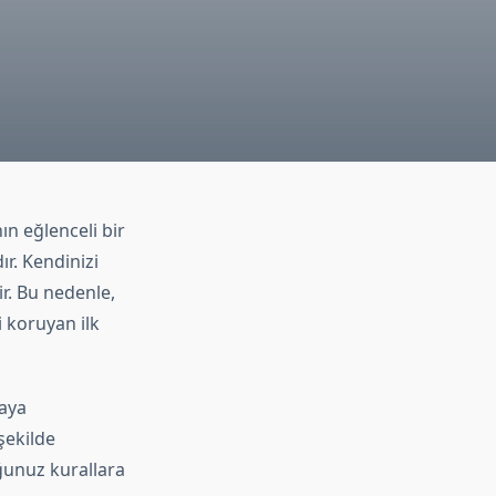
n eğlenceli bir
r. Kendinizi
r. Bu nedenle,
i koruyan ilk
aya
şekilde
ğunuz kurallara