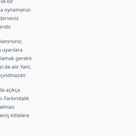
ve bir
zla oynamanızı
iderseniz
ıdır.
anırsınız.
 uyarılara
ulamak gerekir.
de alır. Yani,
çınılmazdır.
da açıkça
. Farkındalık
 alması
niş kitlelere