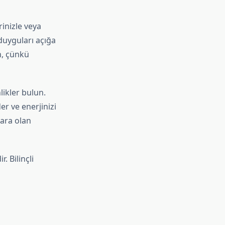
inizle veya
duyguları açığa
n, çünkü
ikler bulun.
r ve enerjinizi
mara olan
. Bilinçli