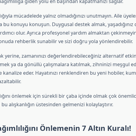
bağımlılığa giden yolu en başından kapatmanızı sağlar.
ğıyla mücadelede yalnız olmadığınızı unutmayın. Aile üyeler
la bu konuyu konuşun. Duygusal destek almak, yaşadığınız 
rdımcı olur. Ayrıca profesyonel yardım almaktan çekinmeyi
uda rehberlik sunabilir ve sizi doğru yola yönlendirebilir.
yerine, zamanınızı değerlendirebileceğiniz alternatif etkinl
mek ya da gönüllü çalışmalara katılmak, zihninizi meşgul ede
 kanalize eder. Hayatınızı renklendiren bu yeni hobiler, ku
zaltabilir.
ğını önlemek için sürekli bir çaba içinde olmak çok önemlidir
bu alışkanlığın üstesinden gelmenizi kolaylaştırır.
ımlılığını Önlemenin 7 Altın Kuralı!