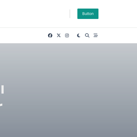
Button
ı
r