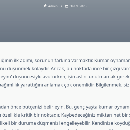
Admin
Oca 9, 2025
ığının ilk adımı, sorunun farkına varmaktır. Kumar oynamanı
nu düşünmek kolaydır. Ancak, bu noktada ince bir çizgi vardı
eyim’ düşüncesiyle avuturken, işin aslını unutmamak gereki
ağımlılık yarattığını anlamak çok önemlidir. Bilgilenmek, siz
an önce bütçenizi belirleyin. Bu, genç yaşta kumar oynam
n özellikle kritik bir noktadır. Kaybedeceğiniz miktarı net bir 
hlikeli bir duruma düşmenizi engelleyebilir. Kendinize koydu