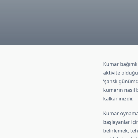
Kumar bağımlıl
aktivite olduğu
‘şanslı günümd
kumarın nasıl b
kalkanınızdır.
Kumar oynamad
başlayanlar içi
belirlemek, te