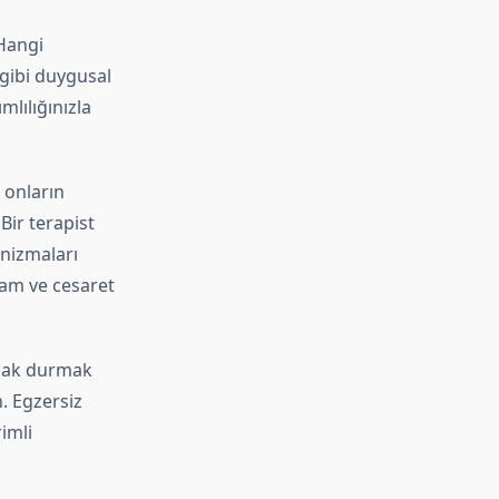
 Hangi
gibi duygusal
lılığınızla
 onların
Bir terapist
nizmaları
ham ve cesaret
zak durmak
n. Egzersiz
imli