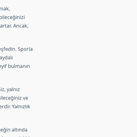
rmak,
ileceğinizi
artar. Ancak,
eşfedin. Sporla
aydalı
eyif bulmanın
z, yalnız
ileceğiniz ve
dir. Yalnızlık
eğin altında