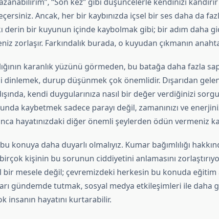
zanabilirim”, “Son kez” gibi düşüncelerle kendinizi kandırır 
ersiniz. Ancak, her bir kaybınızda içsel bir ses daha da fa
kı derin bir kuyunun içinde kaybolmak gibi; bir adım daha g
iz zorlaşır. Farkındalık burada, o kuyudan çıkmanın anahtar
ığının karanlık yüzünü görmeden, bu batağa daha fazla sapl
izi dinlemek, durup düşünmek çok önemlidir. Dışarıdan gelen
şında, kendi duygularınıza nasıl bir değer verdiğinizi sorg
unda kaybetmek sadece parayı değil, zamanınızı ve enerjinizi 
tınca hayatınızdaki diğer önemli şeylerden ödün vermeniz ka
bu konuya daha duyarlı olmalıyız. Kumar bağımlılığı hakkın
çok kişinin bu sorunun ciddiyetini anlamasını zorlaştırıyor
l bir mesele değil; çevremizdeki herkesin bu konuda eğitim
arı gündemde tutmak, sosyal medya etkileşimleri ile daha ge
 insanın hayatını kurtarabilir.