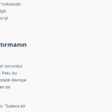
noktasıdır.
gili
ı iyi
rtırmanın
ir sorundur.
. Peki, bu
ndalık devreye
en bir
z. “Sadece bir