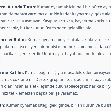
trol Altında Tutun
: Kumar oynamak için belli bir bütçe ayı
 sınırlamanıza yardımcı olur. Ne kadar kaybetmeyi göze alab
u sınırları asla aşmayın. Kayıplar arttıkça, kaybetme korkusu 
önetirseniz, bu korkunun üstesinden gelebilirsiniz.
enceler Bulun
: Kumar oynamanın yerini alacak aktiviteler k
p okumak ya da yeni bir hobiyi denemek, zamanınızı daha f
n harika seçeneklerdir. Unutmayın, hayatında mutluluk ve k
!
rına Katılın
: Kumar bağımlılığıyla mücadele eden birisiyseni
lamak çok önemli. Destek grupları, tecrübelerinizi paylaşab
ı olan insanlarla etkileşimde bulunabileceğiniz harika bir yer
ığınızı tetiklemekten başka bir işe yaramaz.
ün
: Kumar oynamak isteği geldiğinde, bir an durun ve bu ist