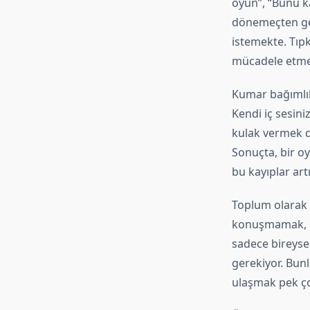
oyun”, “Bunu ka
dönemeçten geç
istemekte. Tıp
mücadele etmen
Kumar bağımlıl
Kendi iç sesin
kulak vermek dı
Sonuçta, bir oy
bu kayıplar ar
Toplum olarak 
konuşmamak, bir
sadece bireyse
gerekiyor. Bunl
ulaşmak pek çok