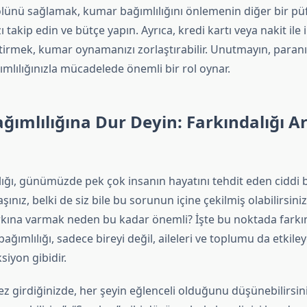
lünü sağlamak, kumar bağımlılığını önlemenin diğer bir püf 
takip edin ve bütçe yapın. Ayrıca, kredi kartı veya nakit ile il
tirmek, kumar oynamanızı zorlaştırabilir. Unutmayın, paranız
mlılığınızla mücadelede önemli bir rol oynar.
ımlılığına Dur Deyin: Farkındalığı A
ığı, günümüzde pek çok insanın hayatını tehdit eden ciddi b
şınız, belki de siz bile bu sorunun içine çekilmiş olabilirsiniz
arkına varmak neden bu kadar önemli? İşte bu noktada farkı
bağımlılığı, sadece bireyi değil, aileleri ve toplumu da etkiley
siyon gibidir.
ez girdiğinizde, her şeyin eğlenceli olduğunu düşünebilirsini