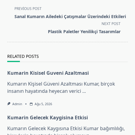
<span
PREVIOUS POST
class="nav-
Sanal Kumarın Ailedeki Çatışmalar Üzerindeki Etkileri
subtitle
NEXT POST
screen-
Plastik Paletler Yenilikçi Tasarımlar
reader-
text">Page</span>
RELATED POSTS
Kumarin Kisisel Guveni Azaltmasi
Kumarın Kişisel Güveni Azaltması Kumar, birçok
insanın hayatında heyecan verici
...
Admin
Ağu 5, 2026
Kumarin Gelecek Kaygisina Etkisi
Kumarın Gelecek Kaygısına Etkisi Kumar bağımlılığı,