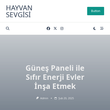
Skip
HAYVAN
to
Button
SEVGISI
content
Güneş Paneli ile
Sıfır Enerji Evler
İnşa Etmek
Admin
Şub 20, 2025