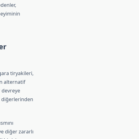
edenler,
neyiminin
er
ara tiryakileri,
 alternatif
r devreye
ve diğerlerinden
ısmını
ve diğer zararlı