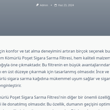
Admin
Haz 23, 2024
için konfor ve tat alma deneyimini artıran birçok seçenek b
im Kömürlü Poşet Sigara Sarma Filtresi, hem kaliteli malze
ığıyla öne çıkmaktadır. Bu filtrenin en büyük avantajlarından 
nı en üst düzeye çıkarmak için tasarlanmış olmasıdır. İnce v
 türlü sigara sarma kağıdına mükemmel uyum sağlar ve sigar
nginleştirir.
rlü Poşet Sigara Sarma Filtresi'nin diğer bir önemli özelli
isi ile donatılmış olmasıdır. Bu özellik, dumanın geçişini opt