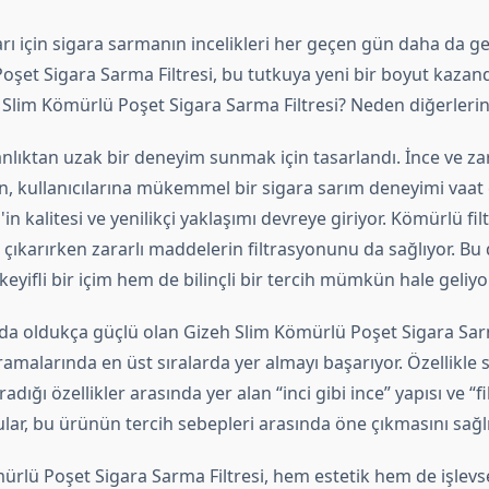
rı için sigara sarmanın incelikleri her geçen gün daha da gel
şet Sigara Sarma Filtresi, bu tutkuya yeni bir boyut kazandı
 Slim Kömürlü Poşet Sigara Sarma Filtresi? Neden diğerlerin
danlıktan uzak bir deneyim sunmak için tasarlandı. İnce ve zar
, kullanıcılarına mükemmel bir sigara sarım deneyimi vaat e
in kalitesi ve yenilikçi yaklaşımı devreye giriyor. Kömürlü filt
 çıkarırken zararlı maddelerin filtrasyonunu da sağlıyor. B
keyifli bir içim hem de bilinçli bir tercih mümkün hale geliyor
da oldukça güçlü olan Gizeh Slim Kömürlü Poşet Sigara Sarm
aramalarında en üst sıralarda yer almayı başarıyor. Özellikle 
adığı özellikler arasında yer alan “inci gibi ince” yapısı ve “fi
ular, bu ürünün tercih sebepleri arasında öne çıkmasını sağlı
rlü Poşet Sigara Sarma Filtresi, hem estetik hem de işlevse