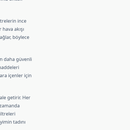
trelerin ince
 hava akışı
ağlar, böylece
çin daha güvenli
maddeleri
ara içenler için
le getirir. Her
nı zamanda
ltreleri
yimin tadını