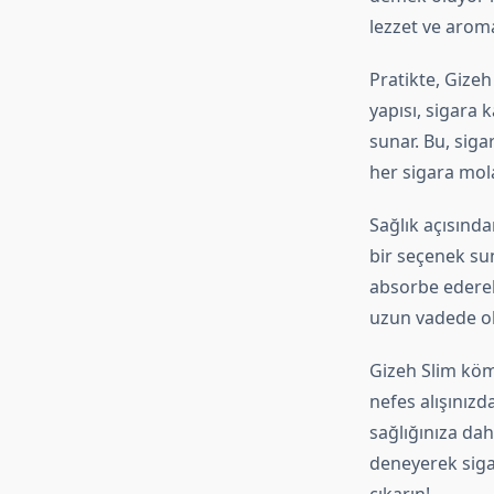
lezzet ve arom
Pratikte, Gizeh 
yapısı, sigara
sunar. Bu, siga
her sigara molan
Sağlık açısında
bir seçenek sun
absorbe ederek 
uzun vadede olu
Gizeh Slim kömür
nefes alışınızd
sağlığınıza dah
deneyerek siga