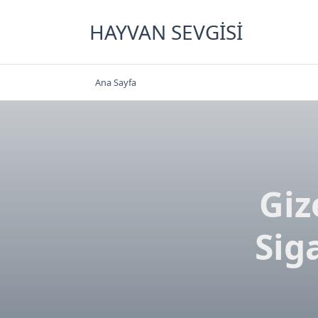
Skip
to
HAYVAN SEVGISI
content
Ana Sayfa
Giz
Sig