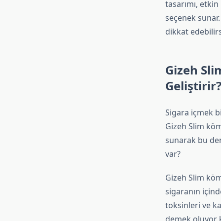
tasarımı, etkin 
seçenek sunar. 
dikkat edebilirs
Gizeh Sli
Geliştirir
Sigara içmek bi
Gizeh Slim kömü
sunarak bu dene
var?
Gizeh Slim kömü
sigaranın içind
toksinleri ve ka
demek oluyor k