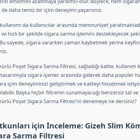
rin emilimini azaltmaya yardımcı olur. Böylece, hem sigaranı
 de daha temiz bir içim deneyimi yaşarsınız.
kullanımı da kullanıcılar arasında memnuniyet yaratmaktadı
 ve hızlı bir şekilde sigara sarma işlemini destekleyecek şeki
. Bu sayede, sigara sararken zaman kaybetmek yerine keyfin
niz.
rlü Poşet Sigara Sarma Filtresi, sağladığı kalite, kullanım k
 tasarımıyla sigara içenler arasında giderek daha popüler h
ara içim deneyiminizi geliştirmek ve kaliteyi hissetmek istiy
labilir. Başka hiçbir filtrenin sunamayacağı benzersiz tat ve
ürlü Poşet Sigara Sarma Filtresi'ni denemeye ne dersiniz?
tkunları için İnceleme: Gizeh Slim Kö
ara Sarma Filtresi