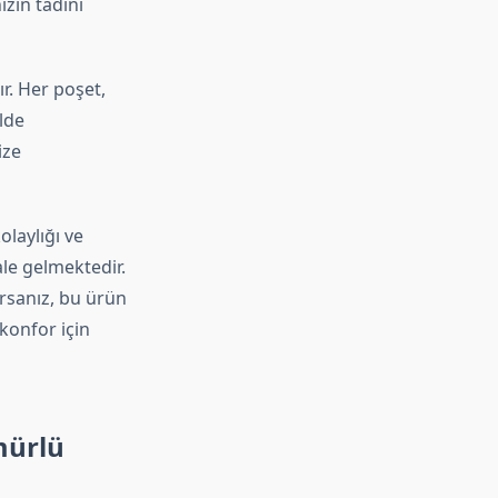
zın tadını
r. Her poşet,
lde
ize
olaylığı ve
ale gelmektedir.
orsanız, bu ürün
 konfor için
mürlü