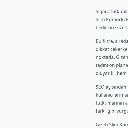
Sigara tutkunla
Slim Kömürlü Po
nedir bu Gizeh
Bu filtre, sıra
dikkat çekerken
noktada, Gizeh'
tadını ön plana
oluyor ki, hem 
SEO açısından 
kullanıcıların 
tutkunlarının ar
fark” gibi vurg
Gizeh Slim Kömü