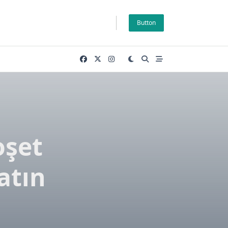
Button
oşet
atın