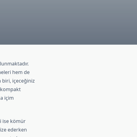
ulunmaktadır.
meleri hem de
biri, içeceğiniz
e kompakt
a içim
ği ise kömür
imize ederken