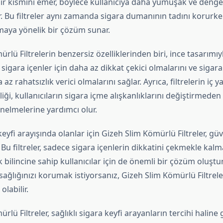
ir kısmını emer, böylece kullanıcıya daha yumuşak ve dengel
 Bu filtreler aynı zamanda sigara dumanının tadını korurken
tmaya yönelik bir çözüm sunar.
rlü Filtrelerin benzersiz özelliklerinden biri, ince tasarımıy
 sigara içenler için daha az dikkat çekici olmalarını ve sigara
az rahatsızlık verici olmalarını sağlar. Ayrıca, filtrelerin iç y
ği, kullanıcıların sigara içme alışkanlıklarını değiştirmeden 
nelmelerine yardımcı olur.
keyfi arayışında olanlar için Gizeh Slim Kömürlü Filtreler, güve
Bu filtreler, sadece sigara içenlerin dikkatini çekmekle kalm
bilincine sahip kullanıcılar için de önemli bir çözüm oluştur
sağlığınızı korumak istiyorsanız, Gizeh Slim Kömürlü Filtreler
labilir.
lü Filtreler, sağlıklı sigara keyfi arayanların tercihi haline g