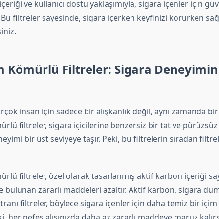
içeriği ve kullanıcı dostu yaklaşımıyla, sigara içenler için güve
Bu filtreler sayesinde, sigara içerken keyfinizi korurken sağ
iniz.
m Kömürlü Filtreler: Sigara Deneyimini
?
rçok insan için sadece bir alışkanlık değil, aynı zamanda bir
rlü filtreler, sigara içicilerine benzersiz bir tat ve pürüzsüz 
yimi bir üst seviyeye taşır. Peki, bu filtrelerin sıradan filtre
rlü filtreler, özel olarak tasarlanmış aktif karbon içeriği s
e bulunan zararlı maddeleri azaltır. Aktif karbon, sigara d
tranı filtreler, böylece sigara içenler için daha temiz bir içim
i, her nefes alışınızda daha az zararlı maddeye maruz kalır