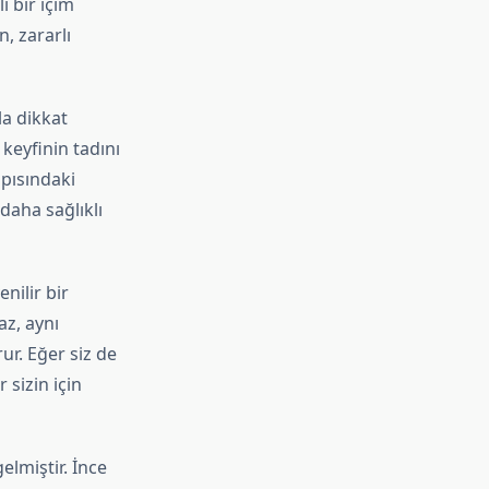
i bir içim
, zararlı
la dikkat
 keyfinin tadını
apısındaki
daha sağlıklı
nilir bir
az, aynı
ur. Eğer siz de
 sizin için
elmiştir. İnce