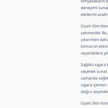
kimyasalların b
deneyimi sunar.
etkilerini azal
Gizeh Slim Kömü
çekmesidir. Bu,
çıkarırken daha 
kömürün etkinli
seçeneklere yö
Sağlıklı sigara 
seçenek sunar. 
zamanda sağlık 
sigara içerken 
doğru seçenek o
Gizeh Slim Kömür