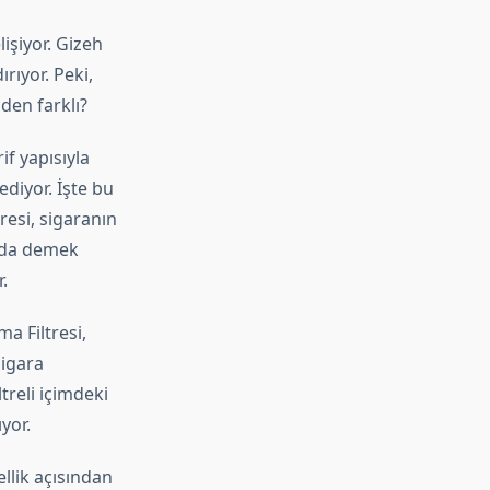
işiyor. Gizeh
rıyor. Peki,
den farklı?
if yapısıyla
diyor. İşte bu
resi, sigaranın
u da demek
.
a Filtresi,
sigara
ltreli içimdeki
yor.
llik açısından