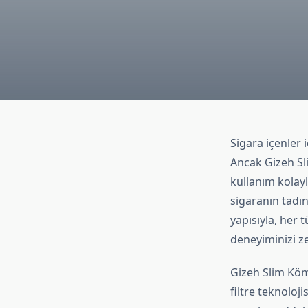
Sigara içenler 
Ancak Gizeh Sl
kullanım kolayl
sigaranın tadı
yapısıyla, her
deneyiminizi ze
Gizeh Slim Kömü
filtre teknoloj