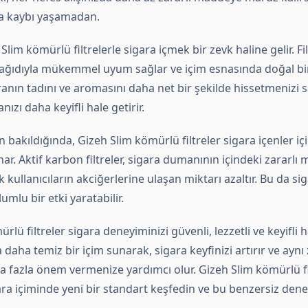
a kaybı yaşamadan.
Slim kömürlü filtrelerle sigara içmek bir zevk haline gelir. Fil
 kağıdıyla mükemmel uyum sağlar ve içim esnasında doğal bir
ranın tadını ve aromasını daha net bir şekilde hissetmenizi s
ızı daha keyifli hale getirir.
n bakıldığında, Gizeh Slim kömürlü filtreler sigara içenler i
ar. Aktif karbon filtreler, sigara dumanının içindeki zararlı 
kullanıcıların akciğerlerine ulaşan miktarı azaltır. Bu da sig
mlu bir etki yaratabilir.
lü filtreler sigara deneyiminizi güvenli, lezzetli ve keyifli ha
a daha temiz bir içim sunarak, sigara keyfinizi artırır ve ay
a fazla önem vermenize yardımcı olur. Gizeh Slim kömürlü fi
ra içiminde yeni bir standart keşfedin ve bu benzersiz dene