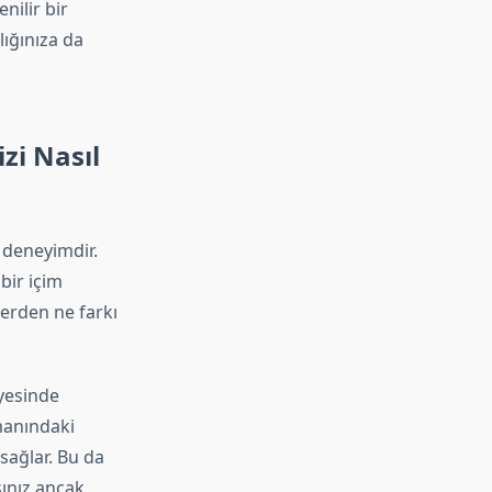
nilir bir
lığınıza da
zi Nasıl
 deneyimdir.
bir içim
lerden ne farkı
ayesinde
umanındaki
 sağlar. Bu da
sınız ancak