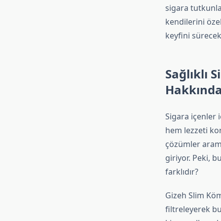
sigara tutkunla
kendilerini öze
keyfini sürecekl
Sağlıklı 
Hakkında
Sigara içenler i
hem lezzeti ko
çözümler arama
giriyor. Peki, b
farklıdır?
Gizeh Slim Kömü
filtreleyerek bu