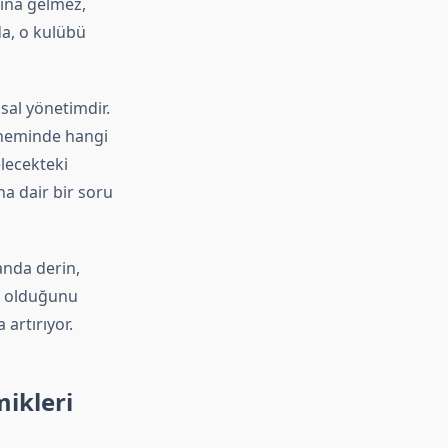
mına gelmez,
da, o kulübü
nsal yönetimdir.
döneminde hangi
elecekteki
na dair bir soru
anda derin,
er olduğunu
artırıyor.
mikleri