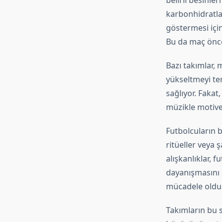
belirli besinler
karbonhidratla
göstermesi için
Bu da maç önce
Bazı takımlar, m
yükseltmeyi ter
sağlıyor. Fakat
müzikle motive 
Futbolcuların b
ritüeller veya 
alışkanlıklar, 
dayanışmasını d
mücadele olduğ
Takımların bu s