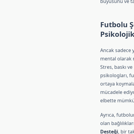
büyüsünü ve tak
Futbolu Ş
Psikoloji
Ancak sadece y
mental olarak 
Stres, baskı ve
psikologları, fu
ortaya koymalar
mücadele ediyo
elbette mümkü
Ayrıca, futbol
olan bağlılıkla
Desteği
, bir t