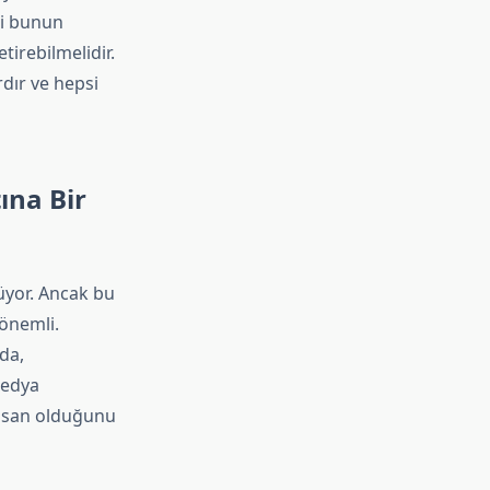
mi bunun
tirebilmelidir.
dır ve hepsi
ına Bir
üyor. Ancak bu
 önemli.
da,
medya
insan olduğunu