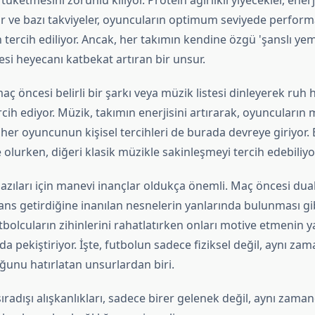
i tüketmesini zorunlu kılıyor. Protein ağırlıklı yiyecekler, ener
r ve bazı takviyeler, oyuncuların optimum seviyede perfor
 tercih ediliyor. Ancak, her takımın kendine özgü 'şanslı ye
si heyecanı katbekat artıran bir unsur.
aç öncesi belirli bir şarkı veya müzik listesi dinleyerek ruh h
cih ediyor. Müzik, takımın enerjisini artırarak, oyuncuları
, her oyuncunun kişisel tercihleri de burada devreye giriyor. 
olurken, diğeri klasik müzikle sakinleşmeyi tercih edebiliyo
azıları için manevi inançlar oldukça önemli. Maç öncesi dual
şans getirdiğine inanılan nesnelerin yanlarında bulunması gib
futbolcuların zihinlerini rahatlatırken onları motive etmenin y
a pekiştiriyor. İşte, futbolun sadece fiziksel değil, aynı za
unu hatırlatan unsurlardan biri.
ıradışı alışkanlıkları, sadece birer gelenek değil, aynı zam