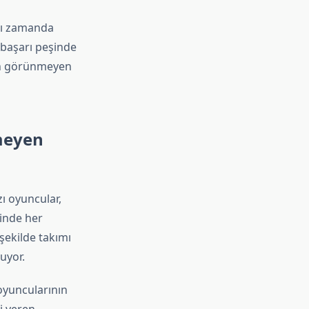
nı zamanda
 başarı peşinde
rın görünmeyen
nmeyen
zı oyuncular,
sinde her
 şekilde takımı
uyor.
oyuncularının