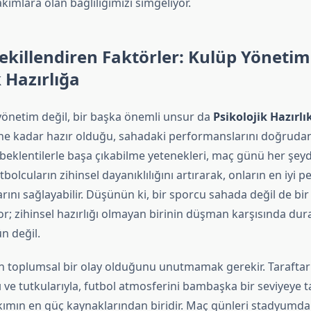
ımlara olan bağlılığımızı simgeliyor.
ekillendiren Faktörler: Kulüp Yöneti
k Hazırlığa
önetim değil, bir başka önemli unsur da
Psikolojik Hazırlı
ne kadar hazır olduğu, sahadaki performanslarını doğrudan e
 beklentilerle başa çıkabilme yetenekleri, maç günü her şeyd
tbolcuların zihinsel dayanıklılığını artırarak, onların en iyi 
ını sağlayabilir. Düşünün ki, bir sporcu sahada değil de bir
r; zihinsel hazırlığı olmayan birinin düşman karşısında dur
n değil.
un toplumsal bir olay olduğunu unutmamak gerekir. Taraftarl
rı ve tutkularıyla, futbol atmosferini bambaşka bir seviyeye ta
akımın en güç kaynaklarından biridir. Maç günleri stadyumd