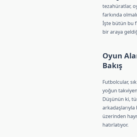
tezahüratlar, o
farkında olmalı
İşte bütün bu f
bir araya geldi
Oyun Alan
Bakış
Futbolcular, s
yoğun takviyeni
Düşünün ki, tüm
arkadaşlarıyla
üzerinden hayr
hatırlatıyor.