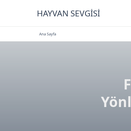
Skip
to
HAYVAN SEVGISI
content
Ana Sayfa
Yön