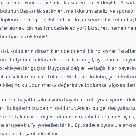
i, sadece oyuncular ve teknik ekipten ibaret değildir. Arkad
bulunur. Başkanlık seçimleri, mali durum analizi ve sponsor
lüplerin geleceğini şekillendirir. Düşünsenize, bir kulüp başka
fer etmek için nasıl mücadele ediyor? Bu süreç, hemen hem
 her hamle çok kritik!
tkisi, kulüplerin dinamiklerinde önemli bir rol oynar. Taraftar
ü stadyumu dolduran kalabalıklar değil, aynı zamanda yö
tekleyen bir güçtür. Duygusal bağları ve bağlılıkları sayesi
al meselelere de dahil olurlar. Bir futbol kulübü, şehir kültü
etkileşim, kulübün marka değerini ve toplumsal algısını deri
plerin hayatta kalmasında hayati bir rol oynar. Sponsorluk, b
ı, kulüplerin cüzdanını doldurur. Ancak bu gelirler, yalnızc
mez; takımların, diğer kulüplerle rekabet edebilmesi için akıl
aları gerekir. İyi yönetilen bir kulüp, sadece oyuncu alım-sa
ada da başarılı olmalıdır.