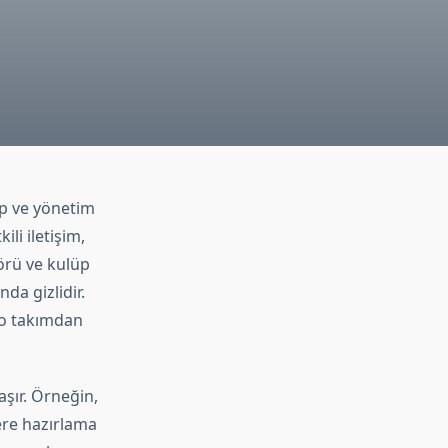
ip ve yönetim
li iletişim,
törü ve kulüp
da gizlidir.
, o takımdan
aşır. Örneğin,
ere hazırlama