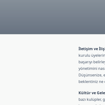
İletişim ve İliş
kurulu üyelerin
başarıyı belirl
yönetimini nas
Düşünsenize, eğ
beklentiniz ne o
Kültür ve Gel
bazı kulüpler,