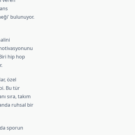
ji veren
mans
meği' bulunuyor.
alini
n motivasyonunu
Biri hip hop
r.
ar, özel
i. Bu tür
anı sıra, takım
manda ruhsal bir
anda sporun