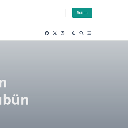
Button
n
übün