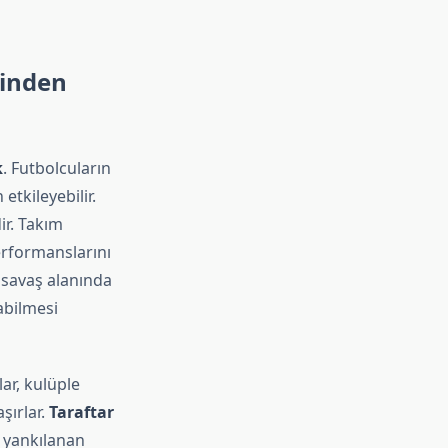
minden
k
. Futbolcuların
tkileyebilir.
ir. Takım
performanslarını
 savaş alanında
abilmesi
ar, kulüple
şırlar.
Taraftar
a yankılanan