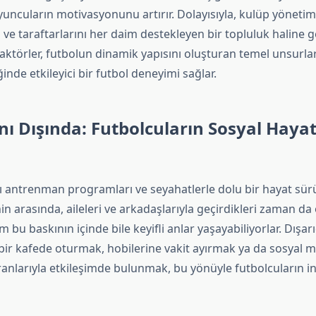
yuncuların motivasyonunu artırır. Dolayısıyla, kulüp yöneti
 ve taraftarlarını her daim destekleyen bir topluluk haline ge
aktörler, futbolun dinamik yapısını oluşturan temel unsurlar
ğinde etkileyici bir futbol deneyimi sağlar.
ı Dışında: Futbolcuların Sosyal Hayat
ıkı antrenman programları ve seyahatlerle dolu bir hayat sür
n arasında, aileleri ve arkadaşlarıyla geçirdikleri zaman da
 bu baskının içinde bile keyifli anlar yaşayabiliyorlar. Dışarı
 bir kafede oturmak, hobilerine vakit ayırmak ya da sosyal 
anlarıyla etkileşimde bulunmak, bu yönüyle futbolcuların 