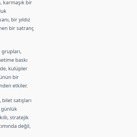
a, karmaşık bir
luk
nı, bir yıldız
en bir satranç
 grupları,
netime baskı
nde, kulüpler
rünün bir
nden etkiler.
ilet satışları
a günlük
lı, stratejik
tımında değil,