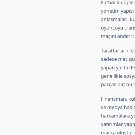
Futbol kulüpler
yönetim yapısı 
anlaşmaları, ku
oyuncuyu trans
maçını andırır;
Taraftarların e
sadece maç gün
yapan ya da des
genellikle sosy
parçasıdır; bu 
Finansman, kulü
ve medya haklar
harcamalara yet
yatırımlar yapm
marka oluşturm