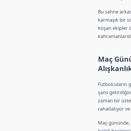
Bu sahne arkas
karmaşık bir si
koşan ekipler d
kahramanlarıdı
Maç Günü 
Alışkanlık
Futbolcuların g
şans getirdiğin
zaman bir üste 
rahatlatıyor ve
Maç gününde, b