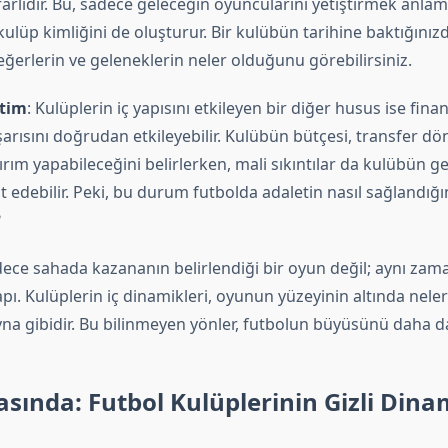
rlıdır. Bu, sadece geleceğin oyuncularını yetiştirmek anla
lüp kimliğini de oluşturur. Bir kulübün tarihine baktığınız
ğerlerin ve geleneklerin neler olduğunu görebilirsiniz.
etim
: Kulüplerin iç yapısını etkileyen bir diğer husus ise fina
şarısını doğrudan etkileyebilir. Kulübün bütçesi, transfer 
rım yapabileceğini belirlerken, mali sıkıntılar da kulübün g
it edebilir. Peki, bu durum futbolda adaletin nasıl sağlandığı
?
dece sahada kazananın belirlendiği bir oyun değil; aynı zam
pı. Kulüplerin iç dinamikleri, oyunun yüzeyinin altında nel
na gibidir. Bu bilinmeyen yönler, futbolun büyüsünü daha da 
sında: Futbol Kulüplerinin Gizli Dina