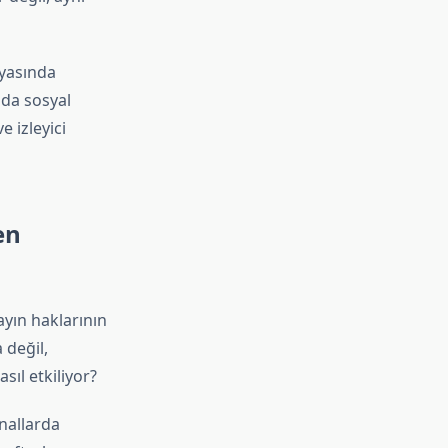
nyasında
nda sosyal
 izleyici
en
ayın haklarının
 değil,
sıl etkiliyor?
anallarda