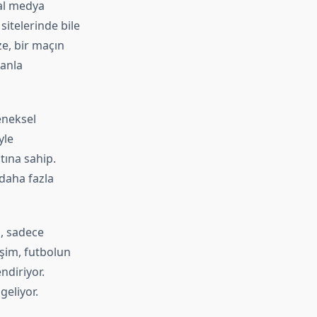
yal medya
itelerinde bile
ze, bir maçın
sanla
eneksel
yle
atına sahip.
daha fazla
ı, sadece
işim, futbolun
ndiriyor.
geliyor.