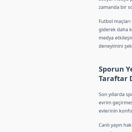
zamanda bir sos
Futbol maçları 
giderek daha ka
medya etkileşim
deneyimini şeki
Sporun Ye
Taraftar
Son yıllarda s
evrim geçirmesi
evlerinin konfo
Canlı yayın hakl