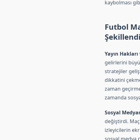
kaybolması gibi
Futbol Ma
Şekillend
Yayın Hakları 
gelirlerini büyü
stratejiler geli
dikkatini çekme
zaman geçirmes
zamanda sosyal
Sosyal Medya
değiştirdi. Maç
izleyicilerin ek
sosyal medya p