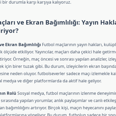
 bir durumla karşı karşıya kalıyoruz.
çları ve Ekran Bağımlılığı: Yayın Hakla
iriyor?
ve Ekran Bağımlılığı
Futbol maçlarının yayın hakları, kulüple
k ölçüde etkiliyor. Yayıncılar, maçları daha çekici hale getirme
ştiriyor. Örneğin, maç öncesi ve sonrası yapılan analizler, izley
k için birer tuzak gibi. Bu durum, izleyicilerin ekran başınd
ine neden oluyor. futbolseverler sadece maçı izlemekle kal
 medya ve diğer platformlarda da aktif hale geliyor.
nın Rolü
Sosyal medya, futbol maçlarının izlenme deneyim
 sırasında yapılan yorumlar, anlık paylaşımlar ve canlı etkileş
ran bağımlılığını artırıyor. Birçok kişi, maçın heyecanını payl
latformlarına yöneliyor. Bu durum, futbolun sadece bir spor