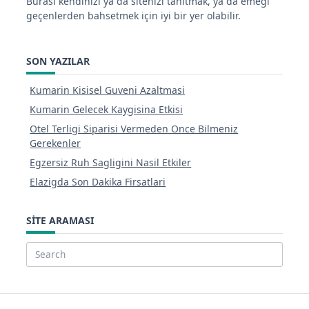
Burası kendinizi ya da sitenizi tanıtmak, ya da emeği
geçenlerden bahsetmek için iyi bir yer olabilir.
SON YAZILAR
Kumarin Kisisel Guveni Azaltmasi
Kumarin Gelecek Kaygisina Etkisi
Otel Terligi Siparisi Vermeden Once Bilmeniz
Gerekenler
Egzersiz Ruh Sagligini Nasil Etkiler
Elazigda Son Dakika Firsatlari
SITE ARAMASI
Search
for: