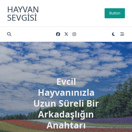
Skip
HAYVAN
to
Button
SEVGISI
content
Evcil
Hayvanınızla
Uzun Süreli Bir
Arkadaşlığın
Anahtarı