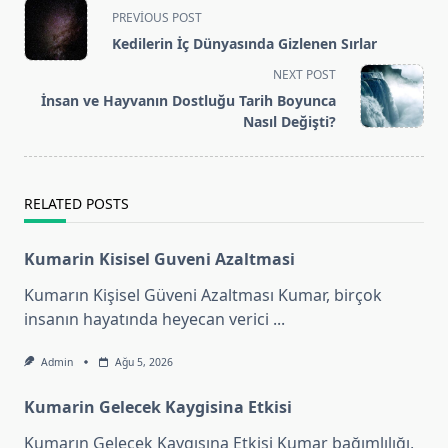
<span
PREVIOUS POST
class="nav-
Kedilerin İç Dünyasında Gizlenen Sırlar
subtitle
NEXT POST
screen-
İnsan ve Hayvanın Dostluğu Tarih Boyunca
reader-
Nasıl Değişti?
text">Page</span>
RELATED POSTS
Kumarin Kisisel Guveni Azaltmasi
Kumarın Kişisel Güveni Azaltması Kumar, birçok
insanın hayatında heyecan verici
...
Admin
Ağu 5, 2026
Kumarin Gelecek Kaygisina Etkisi
Kumarın Gelecek Kaygısına Etkisi Kumar bağımlılığı,