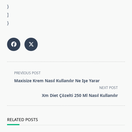
}
]
}
<span
PREVIOUS POST
class="nav-
Maxisize Krem Nasıl Kullanılır Ne Işe Yarar
subtitle
NEXT POST
screen-
Xm Diet Çözelti 250 Ml Nasıl Kullanılır
reader-
text">Page</span>
RELATED POSTS