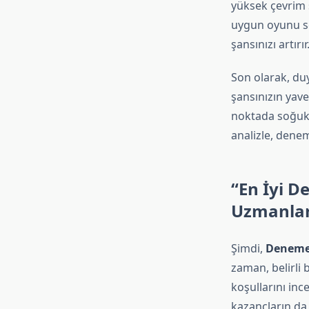
yüksek çevrim ş
uygun oyunu s
şansınızı artırır
Son olarak, duy
şansınızın yave
noktada soğukka
analizle, denem
“En İyi D
Uzmanlar
Şimdi,
Deneme
zaman, belirli
koşullarını in
kazançların da b