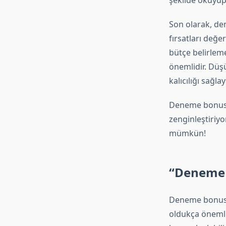
şekilde okuyup 
Son olarak, den
fırsatları değe
bütçe belirlem
önemlidir. Düş
kalıcılığı sağlaya
Deneme bonusla
zenginleştiriyo
mümkün!
“Deneme B
Deneme bonusu 
oldukça önemli