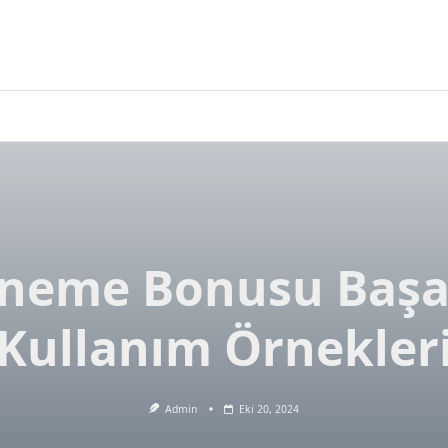
neme Bonusu Başar
Kullanım Örnekler
Admin
Eki 20, 2024