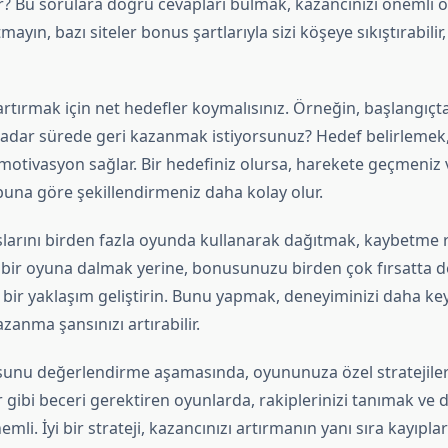
ir? Bu sorulara doğru cevapları bulmak, kazancınızı önemli 
tmayın, bazı siteler bonus şartlarıyla sizi köşeye sıkıştırabili
artırmak için net hedefler koymalısınız. Örneğin, başlangıçta
 kadar sürede geri kazanmak istiyorsunuz? Hedef belirlemek,
otivasyon sağlar. Bir hedefiniz olursa, harekete geçmeniz 
i buna göre şekillendirmeniz daha kolay olur.
rını birden fazla oyunda kullanarak dağıtmak, kaybetme risk
ir oyuna dalmak yerine, bonusunuzu birden çok fırsatta d
bir yaklaşım geliştirin. Bunu yapmak, deneyiminizi daha keyi
azanma şansınızı artırabilir.
u değerlendirme aşamasında, oyununuza özel stratejiler g
 gibi beceri gerektiren oyunlarda, rakiplerinizi tanımak ve 
li. İyi bir strateji, kazancınızı artırmanın yanı sıra kayıpla