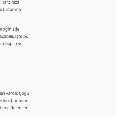
i tarzınıza
de kazanma
ettiğinizde
çabilir. İşte bu
 disiplin ve
arı vardır. Çoğu
üzden, bonusun
an elde edilen