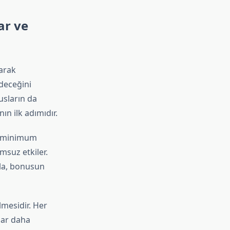
ar ve
arak
deceğini
usların da
ın ilk adımıdır.
ı, minimum
msuz etkiler.
yla, bonusun
lmesidir. Her
lar daha