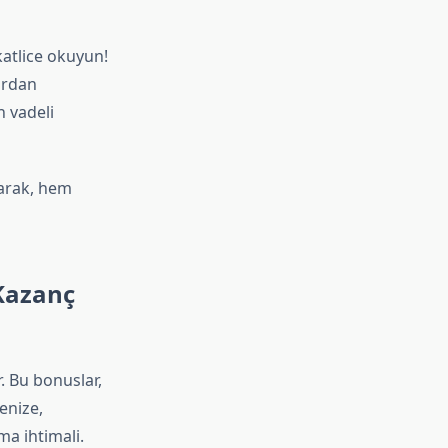
katlice okuyun!
lardan
n vadeli
yarak, hem
Kazanç
. Bu bonuslar,
enize,
ma ihtimali.