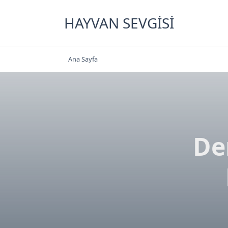
Skip
to
HAYVAN SEVGISI
content
Ana Sayfa
De