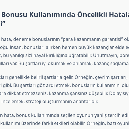
Bonusu Kullanımında Öncelikli Hatal
i”
k hata, deneme bonuslarının “para kazanmanın garantisi” ol
Çoğu insan, bonusları alırken hemen büyük kazançlar elde e
 bu yanılgı sizi hayal kırıklığına uğratabilir. Unutmayın, bon
ulları var. Bu şartları iyi okumak ve anlamak, kazanç sağlaman
ı genellikle belirli şartlarla gelir. Örneğin, çevrim şartlar
i gibi. Bu şartları göz ardı etmek, bonusların kullanımını olu
ara dikkat etmezseniz, kazanma şansınız düşebilir. Dolayısı
 incelemek, strateji oluşturmanın anahtarıdır.
n hata, bonus kullanımında seçilen oyunun yanlış tercih edi
llanımı üzerinde farklı etkileri olabilir. Örneğin, bazı oyun