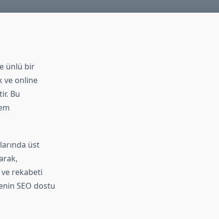
e ünlü bir
k ve online
ir. Bu
nem
larında üst
larak,
 ve rekabeti
itenin SEO dostu