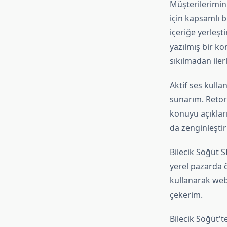
Müşterilerimin 
için kapsamlı b
içeriğe yerleşt
yazılmış bir k
sıkılmadan iler
Aktif ses kulla
sunarım. Retori
konuyu açıkla
da zenginleştir
Bilecik Söğüt S
yerel pazarda 
kullanarak web s
çekerim.
Bilecik Söğüt't