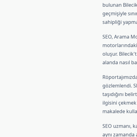
bulunan Bilecik
geçmişiyle sın
sahipliği yapm
SEO, Arama Mot
motorlarındaki 
oluşur. Bilecik
alanda nasıl ba
Röportajımızda
gözlemlendi. S
taşıdığını bel
ilgisini çekmek
makalede kullan
SEO uzmanı, ka
aynı zamanda a