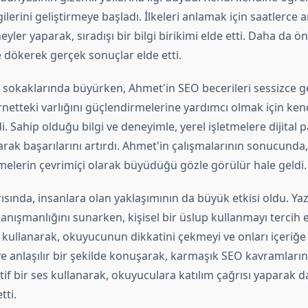
lerini geliştirmeye başladı. İlkeleri anlamak için saatlerce 
yler yaparak, sıradışı bir bilgi birikimi elde etti. Daha da ön
ğe dökerek gerçek sonuçlar elde etti.
 sokaklarında büyürken, Ahmet'in SEO becerileri sessizce ge
rnetteki varlığını güçlendirmelerine yardımcı olmak için ken
i. Sahip olduğu bilgi ve deneyimle, yerel işletmelere dijital
narak başarılarını artırdı. Ahmet'in çalışmalarının sonucunda
melerin çevrimiçi olarak büyüdüğü gözle görülür hale geldi.
sında, insanlara olan yaklaşımının da büyük etkisi oldu. Yazı
 danışmanlığını sunarken, kişisel bir üslup kullanmayı tercih e
 kullanarak, okuyucunun dikkatini çekmeyi ve onları içeriğe
ve anlaşılır bir şekilde konuşarak, karmaşık SEO kavramlarını 
ktif bir ses kullanarak, okuyuculara katılım çağrısı yaparak d
tti.