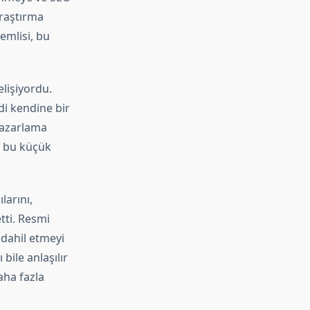
araştırma
emlisi, bu
lişiyordu.
di kendine bir
 pazarlama
, bu küçük
larını,
tti. Resmi
 dahil etmeyi
bile anlaşılır
aha fazla