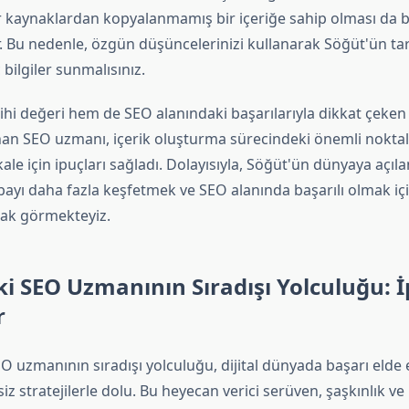
r kaynaklardan kopyalanmamış bir içeriğe sahip olması da 
. Bu nedenle, özgün düşüncelerinizi kullanarak Söğüt'ün tar
 bilgiler sunmalısınız.
hi değeri hem de SEO alanındaki başarılarıyla dikkat çeken 
unan SEO uzmanı, içerik oluşturma sürecindeki önemli noktal
kale için ipuçları sağladı. Dolayısıyla, Söğüt'ün dünyaya açıla
ayı daha fazla keşfetmek ve SEO alanında başarılı olmak içi
rak görmekteyiz.
eki SEO Uzmanının Sıradışı Yolculuğu: İ
r
SEO uzmanının sıradışı yolculuğu, dijital dünyada başarı elde
siz stratejilerle dolu. Bu heyecan verici serüven, şaşkınlık v