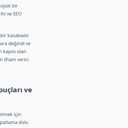
büyük bir
ihi ve SEO
bir kasabadır.
ara değindi ve
n kapısı olan
n ilham verici
puçları ve
 etmek için
e patlama dolu