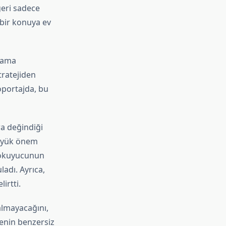
ğeri sadece
 bir konuya ev
rama
tratejiden
öportajda, bu
ra değindiği
büyük önem
, okuyucunun
ladı. Ayrıca,
irtti.
almayacağını,
enin benzersiz