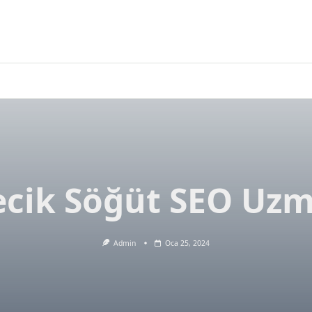
ecik Söğüt SEO Uz
Admin
Oca 25, 2024