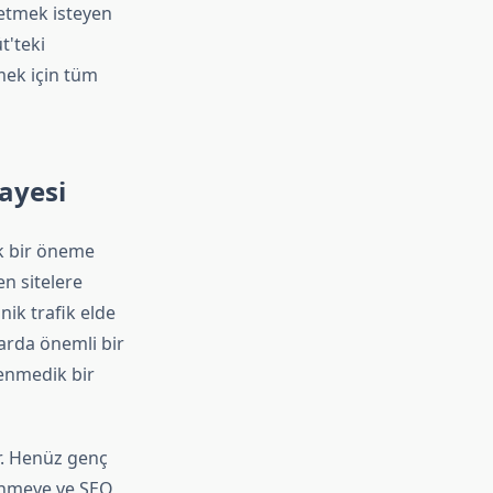
 etmek isteyen
t'teki
mek için tüm
ayesi
k bir öneme
en sitelere
ik trafik elde
zarda önemli bir
lenmedik bir
r. Henüz genç
renmeye ve SEO