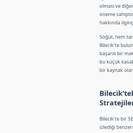
olması ve diğe
öneme sahiptir
hakkında ilginç
Söğüt, hem tari
Bilecik'te bul
başarılı bir ma
bu küçük kasab
bir kaynak ola
Bilecik’t
Stratejile
Bilecik'te bir 
izlediği benzer