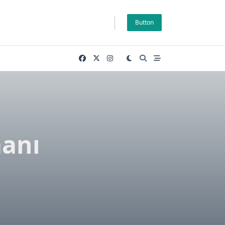
Button
manı