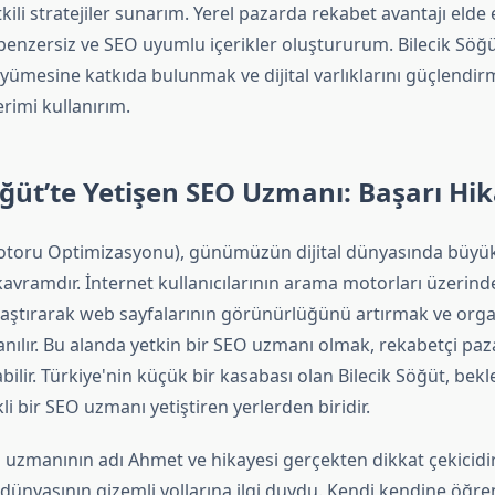
tkili stratejiler sunarım. Yerel pazarda rekabet avantajı elde
 benzersiz ve SEO uyumlu içerikler oluştururum. Bilecik Söğü
yümesine katkıda bulunmak ve dijital varlıklarını güçlendir
erimi kullanırım.
öğüt’te Yetişen SEO Uzmanı: Başarı Hik
toru Optimizasyonu), günümüzün dijital dünyasında büyü
kavramdır. İnternet kullanıcılarının arama motorları üzerind
ylaştırarak web sayfalarının görünürlüğünü artırmak ve organ
anılır. Bu alanda yetkin bir SEO uzmanı olmak, rekabetçi pa
bilir. Türkiye'nin küçük bir kasabası olan Bilecik Söğüt, bek
li bir SEO uzmanı yetiştiren yerlerden biridir.
O uzmanının adı Ahmet ve hikayesi gerçekten dikkat çekicidi
t dünyasının gizemli yollarına ilgi duydu. Kendi kendine öğ