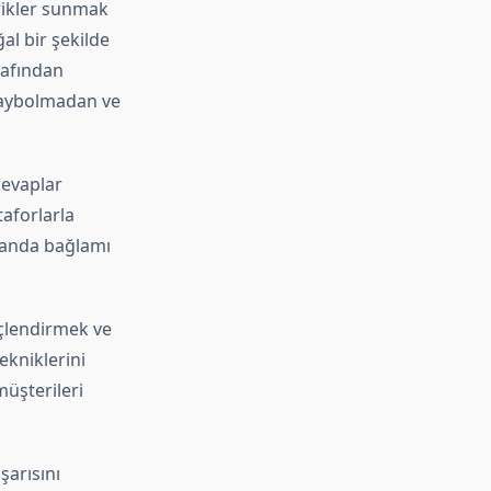
erikler sunmak
al bir şekilde
rafından
kaybolmadan ve
cevaplar
taforlarla
manda bağlamı
üçlendirmek ve
kniklerini
müşterileri
şarısını