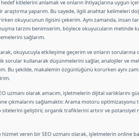
hedef kitlelerini anlamak ve onların ihtiyaçlarına uygun iç
ir araştırma yaparım. Bu sayede, ilgili anahtar kelimeleri doğ
irirken okuyucunun ilgisini çekerim. Aynı zamanda, insan ta
onuşma tarzını benimserim, böylece okuyucuların metinde 
lemelerini sağlarım.
narak, okuyucuyla etkileşime geçerim ve onların sorularına 
k sorular kullanarak düşünmelerini sağlar, analojiler ve me
rım. Bu şekilde, makalemin özgünlüğünü korurken aynı za
irim.
EO uzmanı olarak amacım, işletmelerin dijital varlıklarını g
öne çıkmalarını sağlamaktır. Arama motoru optimizasyonu te
itelerini geliştirir, organik trafiklerini artırır ve potansiyel 
e hizmet veren bir SEO uzmanı olarak, işletmelerin online ba