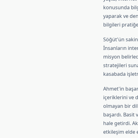
konusunda bilgi
yaparak ve dene
bilgileri prati
Söğüt'ün sakin
İnsanların inte
misyon belirled
stratejileri su
kasabada işlet
Ahmet'in başarı
içeriklerini ve
olmayan bir dil
başardı. Basit 
hale getirdi. A
etkileşim elde e