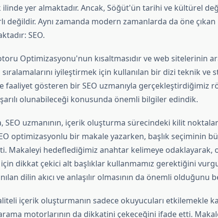
 ilinde yer almaktadır. Ancak, Söğüt'ün tarihi ve kültürel de
ırlı değildir. Aynı zamanda modern zamanlarda da öne çıkan
aktadır: SEO.
oru Optimizasyonu'nun kısaltmasıdır ve web sitelerinin a
sıralamalarını iyileştirmek için kullanılan bir dizi teknik ve s
'te faaliyet gösteren bir SEO uzmanıyla gerçekleştirdiğimiz r
şarılı olunabileceği konusunda önemli bilgiler edindik.
, SEO uzmanının, içerik oluşturma sürecindeki kilit noktala
EO optimizasyonlu bir makale yazarken, başlık seçiminin 
irtti. Makaleyi hedeflediğimiz anahtar kelimeye odaklayarak
 için dikkat çekici alt başlıklar kullanmamız gerektiğini vurgu
ılan dilin akıcı ve anlaşılır olmasının da önemli olduğunu bel
liteli içerik oluşturmanın sadece okuyucuları etkilemekle k
rama motorlarının da dikkatini çekeceğini ifade etti. Makal