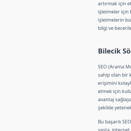
artırmak için e
işletmeler için
işletmelerin bü
bilgi ve beceril
Bilecik S
SEO (Arama Mo
sahip olan bir 
erişimini kola
etmek için kull
avantaj sağlaya
şekilde yetenek
Bu başarılı SE
yaşta, interne