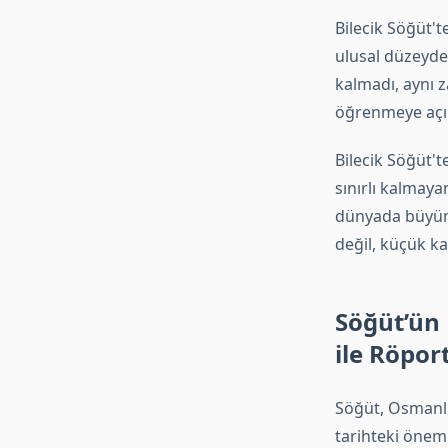
Bilecik Söğüt'
ulusal düzeyde 
kalmadı, aynı 
öğrenmeye açık
Bilecik Söğüt't
sınırlı kalmaya
dünyada büyüme
değil, küçük ka
Söğüt’ün 
ile Röpor
Söğüt, Osmanl
tarihteki önemi