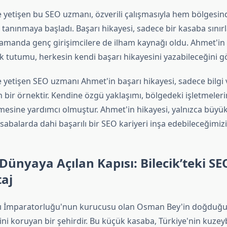
te yetişen bu SEO uzmanı, özverili çalışmasıyla hem bölgesi
tanınmaya başladı. Başarı hikayesi, sadece bir kasaba sınır
zamanda genç girişimcilere de ilham kaynağı oldu. Ahmet'in 
 tutumu, herkesin kendi başarı hikayesini yazabileceğini gö
e yetişen SEO uzmanı Ahmet'in başarı hikayesi, sadece bilgi
n bir örnektir. Kendine özgü yaklaşımı, bölgedeki işletmelerin
sine yardımcı olmuştur. Ahmet'in hikayesi, yalnızca büyük
sabalarda dahi başarılı bir SEO kariyeri inşa edebileceğimizi
Dünyaya Açılan Kapısı: Bilecik’teki S
taj
ı İmparatorluğu'nun kurucusu olan Osman Bey'in doğduğu 
ni koruyan bir şehirdir. Bu küçük kasaba, Türkiye'nin kuzey