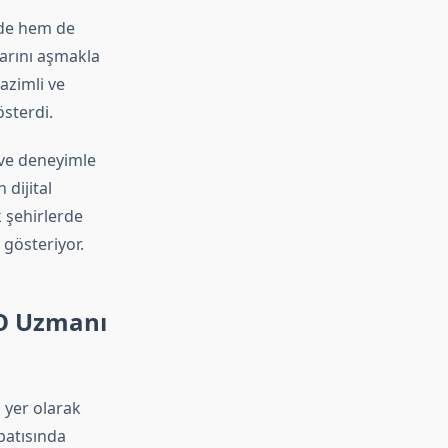
nde hem de
larını aşmakla
azimli ve
sterdi.
 ve deneyimle
 dijital
 şehirlerde
 gösteriyor.
EO Uzmanı
yer olarak
batısında