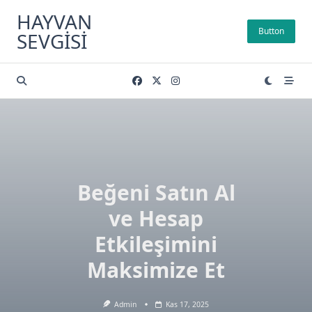
Skip
HAYVAN
to
Button
SEVGISI
content
Beğeni Satın Al
ve Hesap
Etkileşimini
Maksimize Et
Admin
Kas 17, 2025