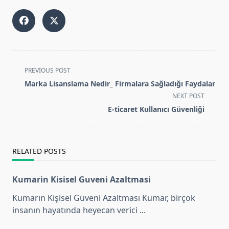
<span
PREVIOUS POST
class="nav-
Marka Lisanslama Nedir_ Firmalara Sağladığı Faydalar
subtitle
NEXT POST
screen-
E-ticaret Kullanıcı Güvenliği
reader-
text">Page</span>
RELATED POSTS
Kumarin Kisisel Guveni Azaltmasi
Kumarın Kişisel Güveni Azaltması Kumar, birçok
insanın hayatında heyecan verici
...